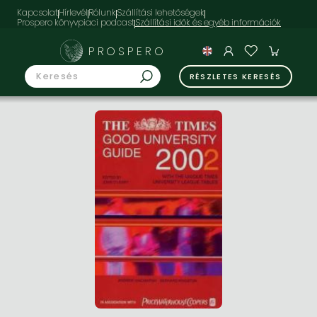
Kapcsolat
Hírlevél
Rólunk
Szállítási lehetőségek
Prospero könyvpiaci podcast
PROSPERO
RÉSZLETES KERESÉS