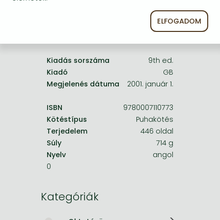
Frieren manga
Bleach manga
ELFOGADOM
A termék adatai:
One-Punch Man manga
Kiadás sorszáma
9th ed.
Kiadó
GB
Megjelenés dátuma
2001. január 1.
ISBN
9780007110773
Kötéstípus
Puhakötés
Terjedelem
446 oldal
Súly
714 g
Nyelv
angol
0
Kategóriák