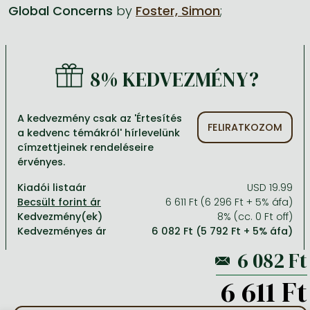
Global Concerns
by
Foster, Simon
;
Minden készletes könyv
Képregény, manga
Krasznahorkai László könyvek
Művészetek
Számítástechnika, információs technológia
Képregény, manga
Krimi, bűnügyi, thriller
Kertész Imre könyvek angolul és németül
Család, gyermeknevelés, egészség
Gazdaság, üzlet
8% KEDVEZMÉNY?
Krimi, bűnügyi, thriller
Fantasy
Esterházy Péter könyvek
Nyelvkönyvek, szótárak
Mérnöki tudományok
Fantasy
Irodalom
Szabó Magda könyvek angolul és németül
Hobbi, szabadidő
Humán tudományok
A kedvezmény csak az 'Értesítés
FELIRATKOZOM
a kedvenc témákról' hírlevelünk
Romantika
Romantika
David Szalay könyvek
Ezotéria
Orvostudomány, állatorvostudomány és gyógyszerészet
címzettjeinek rendeléseire
Jujutsu Kaisen manga sorozat
Tóth Krisztina könyvek angolul és németül
Sport, játék
Természettudományok
érvényes.
One Piece manga
Nádas Péter könyvek angolul és németül
Utazás
Általános kézikönyvek, enciklopédiák
Kiadói listaár
USD 19.99
6 611 Ft (6 296 Ft + 5% áfa)
Vagabond manga
Bessel van der Kolk könyvek
Vallás
Kedvezmény(ek)
8% (cc. 0 Ft off)
Kedvezményes ár
6 082 Ft (5 792 Ft + 5% áfa)
Ana Huang könyvek
Dian Fossey könyvek
Társadalomtudományok
Trónok harca könyvek
Tankönyv, segédkönyv
6 611 Ft
Stephen King könyvek
Richard Dawkins könyvek