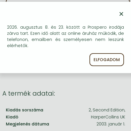
Frieren manga
KÍVÁNSÁGLISTÁRA TESZEM
×
Bleach manga
BESZEREZHETŐSÉG
One-Punch Man manga
2026. augusztus 8. és 23. között a Prospero irodája
zárva tart. Ezen idő alatt az online áruház működik, de
Bizonytalan a beszerezhetőség. Érdemes még
telefonon, emailben és személyesen nem leszünk
egyszer keresni szerzővel és címmel. Ha nem talál
elérhetők.
másik, kapható kiadást, forduljon
ügyfélszolgálatunkhoz!
ELFOGADOM
A termék adatai:
Kiadás sorszáma
2, Second Edition,
Kiadó
HarperCollins UK
Megjelenés dátuma
2003. január 1.