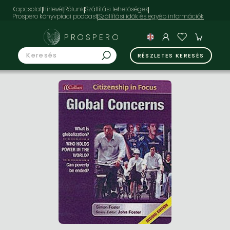
Kapcsolat
Hírlevél
Rólunk
Szállítási lehetőségek
Prospero könyvpiaci podcast
PROSPERO
RÉSZLETES KERESÉS