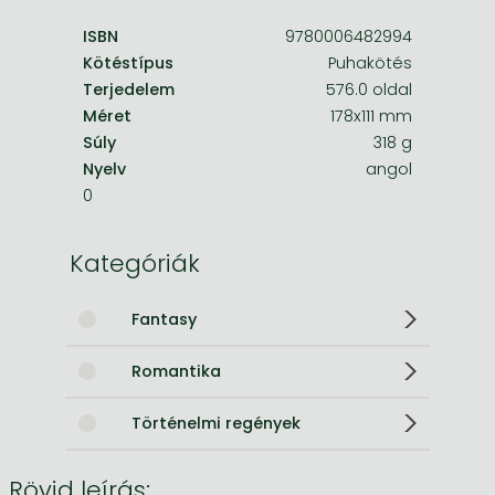
ISBN
9780006482994
Kötéstípus
Puhakötés
Terjedelem
576.0 oldal
Méret
178x111 mm
Súly
318 g
Nyelv
angol
0
Kategóriák
Fantasy
Romantika
Történelmi regények
Rövid leírás: