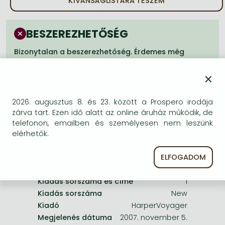
KÍVÁNSÁGLISTÁRA TESZEM
Frieren manga
Bleach manga
BESZEREZHETŐSÉG
One-Punch Man manga
Bizonytalan a beszerezhetőség. Érdemes még
egyszer keresni szerzővel és címmel. Ha nem talál
másik, kapható kiadást, forduljon
×
ügyfélszolgálatunkhoz!
2026. augusztus 8. és 23. között a Prospero irodája
zárva tart. Ezen idő alatt az online áruház működik, de
telefonon, emailben és személyesen nem leszünk
elérhetők.
A termék adatai:
ELFOGADOM
Kiadás sorszáma és címe
1
Kiadás sorszáma
New
Kiadó
HarperVoyager
Megjelenés dátuma
2007. november 5.