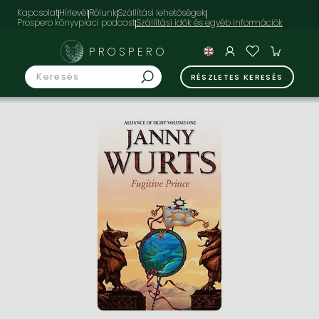
Kapcsolat
Hírlevél
Rólunk
Szállítási lehetőségek
Prospero könyvpiaci podcast
PROSPERO
RÉSZLETES KERESÉS