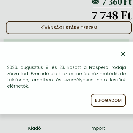
Frieren manga
7 748 Ft
Bleach manga
One-Punch Man manga
KÍVÁNSÁGLISTÁRA TESZEM
BESZEREZHETŐSÉG
×
A kiadónál véglegesen elfogyott, nem rendelhető.
Érdemes újra keresni a címmel, hátha van újabb
2026. augusztus 8. és 23. között a Prospero irodája
kiadás.
zárva tart. Ezen idő alatt az online áruház működik, de
telefonon, emailben és személyesen nem leszünk
elérhetők.
ELFOGADOM
A termék adatai:
Kiadó
Import