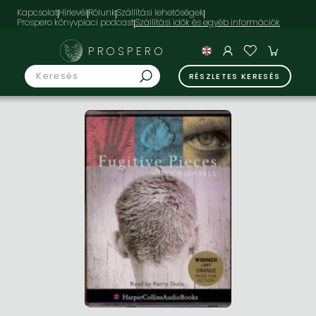
Kapcsolat
Hírlevél
Rólunk
Szállítási lehetőségek
Prospero könyvpiaci podcast
PROSPERO
RÉSZLETES KERESÉS