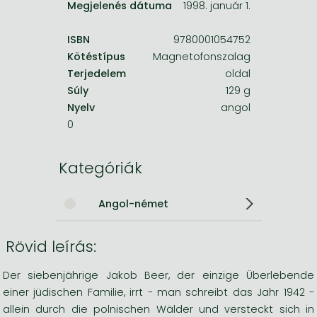
Megjelenés dátuma
1998. január 1.
ISBN
9780001054752
Kötéstípus
Magnetofonszalag
Terjedelem
oldal
Súly
129 g
Nyelv
angol
0
Kategóriák
Angol-német
Rövid leírás:
Der siebenjährige Jakob Beer, der einzige Überlebende
einer jüdischen Familie, irrt - man schreibt das Jahr 1942 -
allein durch die polnischen Wälder und versteckt sich in