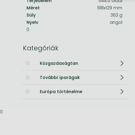
Terjedelem
544.0 oldal
Méret
198x129 mm
Bleach manga
Súly
363 g
One-Punch Man manga
Nyelv
angol
0
Kategóriák
Közgazdaságtan
További iparágak
Európa történelme
0