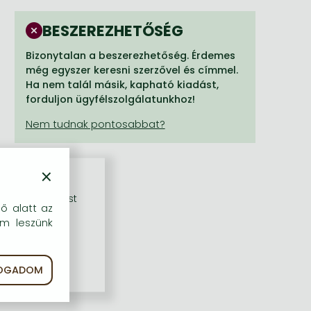
BESZEREZHETŐSÉG
Bizonytalan a beszerezhetőség. Érdemes
még egyszer keresni szerzővel és címmel.
Ha nem talál másik, kapható kiadást,
forduljon ügyfélszolgálatunkhoz!
×
rű szolgáltatást
dő alatt az
em leszünk
FOGADOM