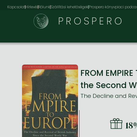
Kapcsolat
Hírlevél
Rólunk
Szállítási lehetőségek
Prospero könyvpiaci podca
PROSPERO
FROM EMPIRE T
the Second W
The Decline and Rev
18