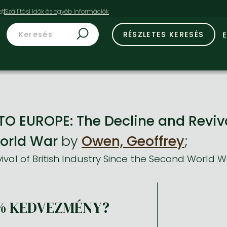
st
RÉSZLETES KERESÉS
O EUROPE: The Decline and Revival
orld War
by
Owen, Geoffrey
;
ival of British Industry Since the Second World 
% KEDVEZMÉNY?