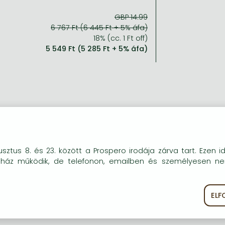
GBP 14.99
6 767 Ft (6 445 Ft + 5% áfa)
18% (cc. 1 Ft off)
5 549 Ft (5 285 Ft + 5% áfa)
okie-kat (sütiket) használunk, melyek célja, hogy teljesebb kö
sztus 8. és 23. között a Prospero irodája zárva tart. Ezen i
óink részére.
uház működik, de telefonon, emailben és személyesen n
EL
ékoztató
Süti szabályzat