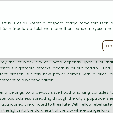
powerful debut ... This book is well worth your time' JOHN G
is was absolute catnip for me!' MARIE BRENNAN
okie-kat (sütiket) használunk, melyek célja, hogy teljesebb kö
sztus 8. és 23. között a Prospero irodája zárva tart. Ezen i
óink részére.
uház működik, de telefonon, emailben és személyesen n
 such Nightmares were born out of Dreamers' minds - angry, cru
e, in the Library, the Nightmares have sparked from dying sto
ved into the crevasses of codexes.
EL
ékoztató
Süti szabályzat
 and his crew race across rooftops in pursuit of living ligh
rgy the jet-black city of Onyxia depends upon is all t
strous nightmare attacks, death is all but certain - unt
tect himself. But this new power comes with a price: e
ebtment to a wealthy patron.
rna belongs to a devout sisterhood who sing canticles to
terious sickness spreading through the city's populace, she 
 abandoned the afflicted to their fate. With fellow rebel siste
m the light into the dark heart of the city where danger lurks.