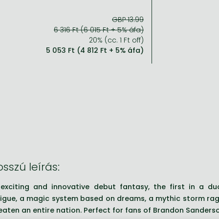
GBP 13.99
6 316 Ft (6 015 Ft + 5% áfa)
20% (cc. 1 Ft off)
5 053 Ft (4 812 Ft + 5% áfa)
sszú leírás:
exciting and innovative debut fantasy, the first in a duol
rigue, a magic system based on dreams, a mythic storm rag
eaten an entire nation. P
erfect for fans of Brandon Sanders