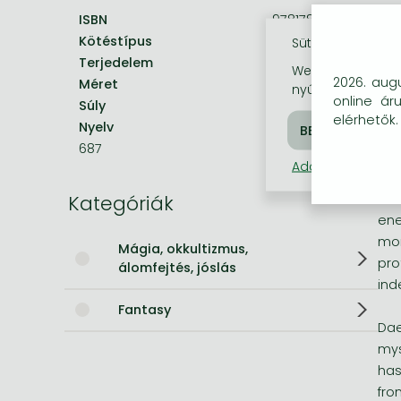
ISBN
9781785124532
'A 
Bleach manga
Kötéstípus
Puhakötés
Sütik használata
Terjedelem
496 oldal
One-Punch Man manga
'Th
Weboldalunkon co
2026. augu
Méret
234x151x38 mm
nyújtsunk látogat
online ár
Súly
596 g
All
elérhetők.
Nyelv
angol
Her
687
car
Adatkezelési táj
Kategóriák
Ash
ene
mon
Mágia, okkultizmus,
pro
álomfejtés, jóslás
ind
Fantasy
Dae
mys
has
fro