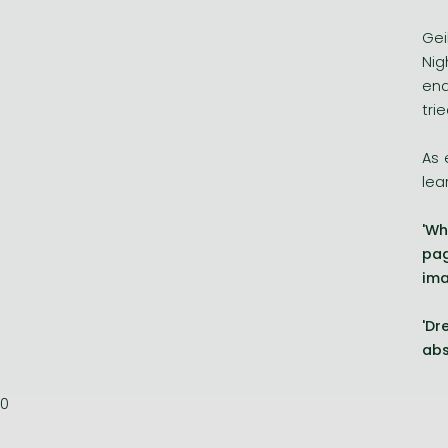
Gei
Nig
end
tri
As 
lea
'Wh
pag
ima
'Dr
abs
0