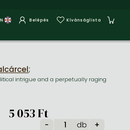
Belépés
Kívánságlista
lcárcel
;
tical intrigue and a perpetually raging
5 053 Ft
db