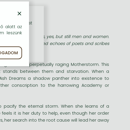
WYNNE
×
rű szolgáltatást
dő alatt az
em leszünk
el, terrible Dreamers, yes, but still men and women.
ries, from the anguished echoes of poets and scribes
FOGADOM
tning from the perpetually raging Motherstorm. This
hat stands between them and starvation. When a
il Ash Dreams a shadow panther into existence to
ither conscription to the harrowing Academy or
 pacify the eternal storm. When she learns of a
feels it is her duty to help, even though her order
rs, her search into the root cause will lead her away