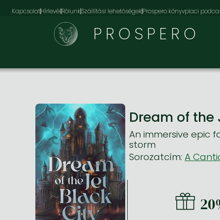
Kapcsolat
Hírlevél
Rólunk
Szállítási lehetőségek
Prospero könyvpiaci podca
PROSPERO
Dream of the 
An immersive epic f
storm
Sorozatcím:
A Canti
20