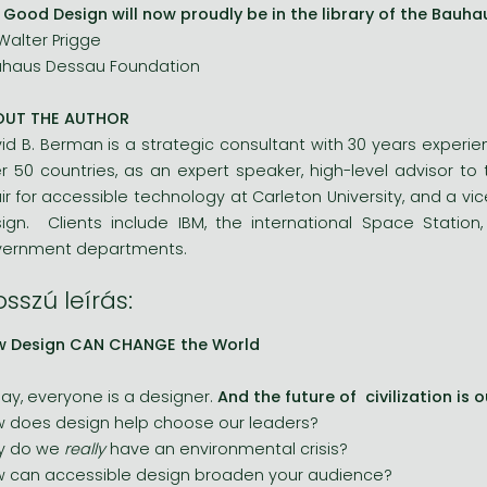
 Good Design will now proudly be in the library of the Bauhau
 Walter Prigge
haus Dessau Foundation
OUT THE AUTHOR
id B. Berman is a strategic consultant with 30 years experien
r 50 countries, as an expert speaker, high-level advisor to t
ir for accessible technology at Carleton University, and a vi
ign. Clients include IBM, the international Space Station
ernment departments.
sszú leírás:
w Design CAN CHANGE the World
ay, everyone is a designer.
And the future of civilization is
 does design help choose our leaders?
y do we
really
have an environmental crisis?
 can accessible design broaden your audience?