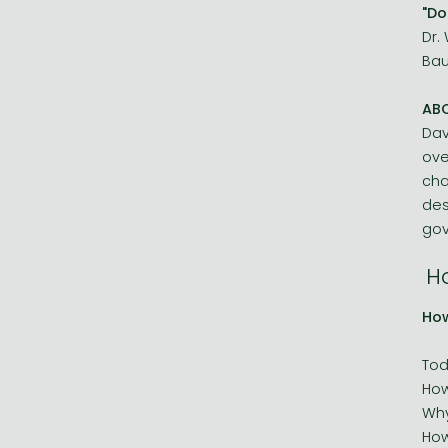
"Do
Dr.
Bau
AB
Dav
ove
cha
des
gov
Ho
Ho
Tod
How
Wh
How