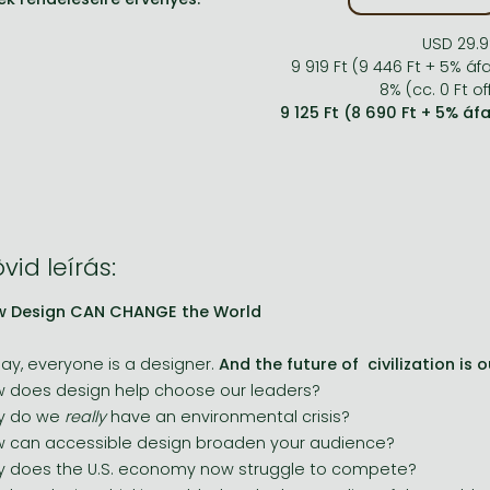
USD 29.9
9 919 Ft (9 446 Ft + 5% áf
8% (cc. 0 Ft of
9 125 Ft (8 690 Ft + 5% áf
vid leírás:
w Design CAN CHANGE the World
ay, everyone is a designer.
And the future of civilization is
 does design help choose our leaders?
y do we
really
have an environmental crisis?
 can accessible design broaden your audience?
 does the U.S. economy now struggle to compete?