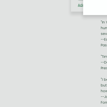
Adatkezelési táj
--D
Bau
"In
hum
sev
--E
Pas
"Ti
--D
Pre
"I 
but
how
--J
For