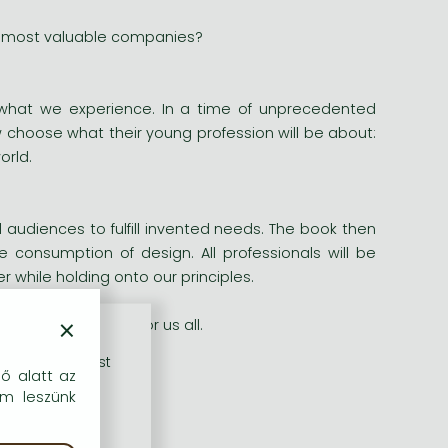
’s most valuable companies?
what we experience. In a time of unprecedented
 choose what their young profession will be about:
orld.
l audiences to fulfill invented needs. The book then
 consumption of design. All professionals will be
 while holding onto our principles.
×
rs a way forward for us all.
rű szolgáltatást
dő alatt az
em leszünk
."