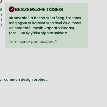
BESZEREZHETŐSÉG
9
a)
Bizonytalan a beszerezhetőség. Érdemes
f)
még egyszer keresni szerzővel és címmel.
a)
Ha nem talál másik, kapható kiadást,
forduljon ügyfélszolgálatunkhoz!
 our common design project.