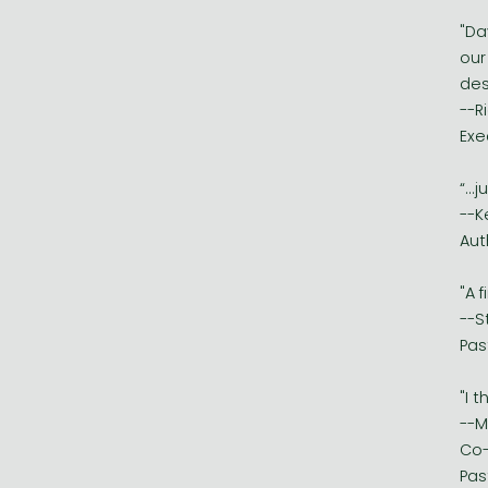
"Da
our
des
--R
Exe
“..
--K
Aut
"A f
--S
Pas
"I t
--M
Co-
Pas