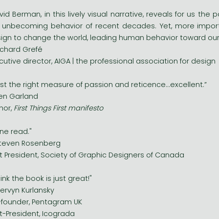
vid Berman, in this lively visual narrative, reveals for us t
 unbecoming behavior of recent decades. Yet, more importa
ign to change the world, leading human behavior toward our a
ichard Grefé
cutive director, AIGA | the professional association for design
.just the right measure of passion and reticence...excellent.”
en Garland
hor,
First Things First manifesto
ine read."
teven Rosenberg
t President, Society of Graphic Designers of Canada
hink the book is just great!"
ervyn Kurlansky
founder, Pentagram UK
t-President, Icograda