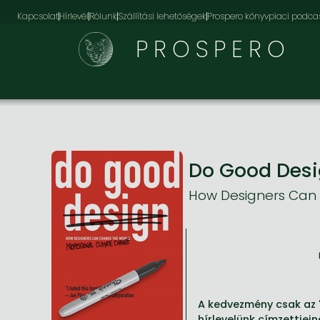
Kapcsolat
Hírlevél
Rólunk
Szállítási lehetőségek
Prospero könyvpiaci podca
PROSPERO
Do Good Des
How Designers Can
A kedvezmény csak az '
hírlevelünk címzettjein