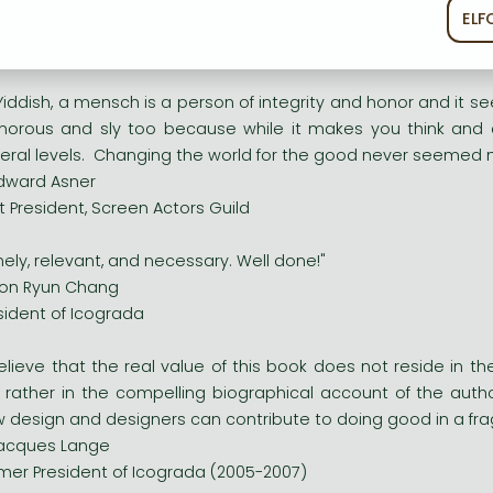
EL
ékoztató
Süti szabályzat
r. Walter Prigge
haus Dessau Foundation
 Yiddish, a mensch is a person of integrity and honor and it see
orous and sly too because while it makes you think and ad
eral levels. Changing the world for the good never seemed m
dward Asner
t President, Screen Actors Guild
mely, relevant, and necessary. Well done!"
on Ryun Chang
sident of Icograda
believe that the real value of this book does not reside in t
 rather in the compelling biographical account of the aut
 design and designers can contribute to doing good in a frag
acques Lange
mer President of Icograda (2005-2007)