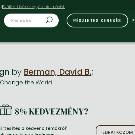
st
RÉSZLETES KERESÉS
ign
by
Berman, David B.
;
 Change the World
8% KEDVEZMÉNY?
Értesítés a kedvenc témákról'
FELIRATKOZOM
ek rendeléseire érvényes.