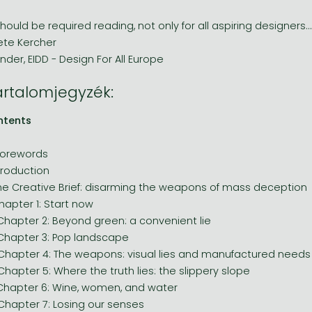
 should be required reading, not only for all aspiring designers
ete Kercher
nder, EIDD - Design For All Europe
artalomjegyzék:
ntents
 Forewords
ntroduction
he Creative Brief: disarming the weapons of mass deception
hapter 1: Start now
Chapter 2: Beyond green: a convenient lie
Chapter 3: Pop landscape
Chapter 4: The weapons: visual lies and manufactured needs
Chapter 5: Where the truth lies: the slippery slope
Chapter 6: Wine, women, and water
Chapter 7: Losing our senses