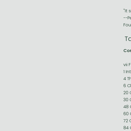
"It
--P
Fou
T
Co
vii
1 I
4 T
6 C
20 
30 
48 
60 
72 
84 