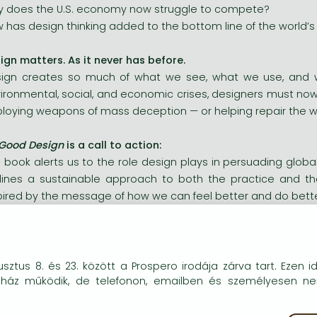
 does the U.S. economy now struggle to compete?
 has design thinking added to the bottom line of the world
ign matters. As it never has before.
ign creates so much of what we see, what we use, and 
ironmental, social, and economic crises, designers must now
loying weapons of mass deception — or helping repair the w
Good Design
is a call to action:
s book alerts us to the role design plays in persuading globa
lines a sustainable approach to both the practice and the
pired by the message of how we can feel better and do better
a time when anything has become possible, design thinking offe
t will you do?
okie-kat (sütiket) használunk, melyek célja, hogy teljesebb kö
sztus 8. és 23. között a Prospero irodája zárva tart. Ezen i
óink részére.
uház működik, de telefonon, emailben és személyesen n
 Good Design will now proudly be in the library of the Bauhaus