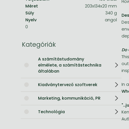
How
Méret
203x134x20 mm
Bleach manga
Súly
340 g
Des
Nyelv
angol
One-Punch Man manga
Des
0
env
dep
Kategóriák
Do 
Thi
A számítástudomány
out
elmélete, a számítástechnika
ins
általában
In 
Kiadványtervező szoftverek
Wha
Marketing, kommunikáció, PR
"..
Technológia
Ken
Aut