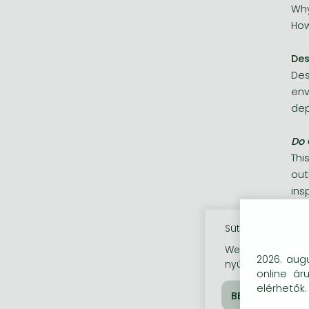
Why
How
Des
Des
env
dep
Do 
Thi
out
ins
In 
Sütik használata
Wha
Weboldalunkon co
2026. augu
nyújtsunk látogat
online ár
elérhetők.
"Do