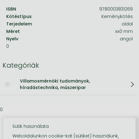
ISBN
9780003831269
Kötéstípus
Keménykötés
Terjedelem
oldal
Méret
xx0 mm
Nyelv
angol
0
Kategóriák
Villamosmérnöki tudományok,
híradástechnika, műszeripar
0
Sütik használata
Weboldalunkon cookie-kat (sütiket) használunk,