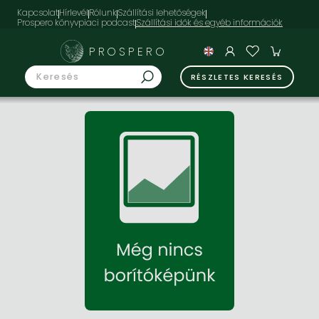
Kapcsolat
Hírlevél
Rólunk
Szállítási lehetőségek
Prospero könyvpiaci podcast
PROSPERO
RÉSZLETES KERESÉS