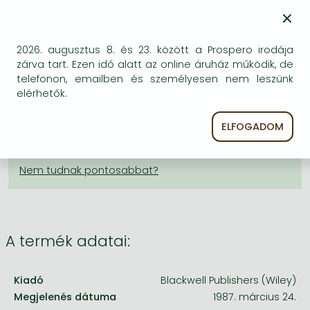
Frieren manga
15 802 Ft
×
Bleach manga
KÍVÁNSÁGLISTÁRA TESZEM
2026. augusztus 8. és 23. között a Prospero irodája
One-Punch Man manga
zárva tart. Ezen idő alatt az online áruház működik, de
telefonon, emailben és személyesen nem leszünk
BESZEREZHETŐSÉG
elérhetők.
A kiadónál véglegesen elfogyott, nem rendelhető.
ELFOGADOM
Érdemes újra keresni a címmel, hátha van újabb
kiadás.
A termék adatai:
Kiadó
Blackwell Publishers (Wiley)
Megjelenés dátuma
1987. március 24.