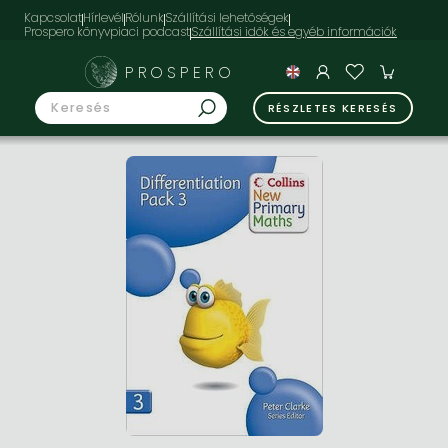
Kapcsolat
Hírlevél
Rólunk
Szállítási lehetőségek
Prospero könyvpiaci podcast
PROSPERO
RÉSZLETES KERESÉS