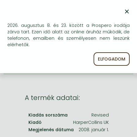
Frieren manga
KÍVÁNSÁGLISTÁRA TESZEM
×
Bleach manga
BESZEREZHETŐSÉG
One-Punch Man manga
2026. augusztus 8. és 23. között a Prospero irodája
zárva tart. Ezen idő alatt az online áruház működik, de
Bizonytalan a beszerezhetőség. Érdemes még
telefonon, emailben és személyesen nem leszünk
egyszer keresni szerzővel és címmel. Ha nem talál
elérhetők.
másik, kapható kiadást, forduljon
ügyfélszolgálatunkhoz!
ELFOGADOM
A termék adatai:
Kiadás sorszáma
Revised
Kiadó
HarperCollins UK
Megjelenés dátuma
2008. január 1.