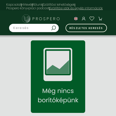
Kapcsolat
Hírlevél
Rólunk
Szállítási lehetőségek
Prospero könyvpiaci podcast
PROSPERO
RÉSZLETES KERESÉS