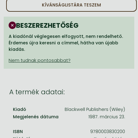
Frieren manga
KÍVÁNSÁGLISTÁRA TESZEM
Bleach manga
BESZEREZHETŐSÉG
One-Punch Man manga
A kiadónál véglegesen elfogyott, nem rendelhető.
Érdemes újra keresni a címmel, hátha van újabb
kiadás.
A termék adatai:
Kiadó
Blackwell Publishers (Wiley)
Megjelenés dátuma
1987. március 23.
ISBN
9780003830200