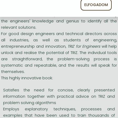
the creativity innate in all of us, transforming random,
ELFOGADOM
ineffective brainstorming into targeted, audited, creative
sessions focussed on the problem at hand and unlocking
the engineers' knowledge and genius to identify all the
relevant solutions.
For good design engineers and technical directors across
all industries, as well as students of engineering,
entrepreneurship and innovation,
TRIZ for Engineers
will help
unlock and realise the potential of TRIZ. The individual tools
are straightforward, the problem-solving process is
systematic and repeatable, and the results will speak for
themselves.
This highly innovative book:
Satisfies the need for concise, clearly presented
information together with practical advice on TRIZ and
problem solving algorithms
Employs explanatory techniques, processes and
examples that have been used to train thousands of