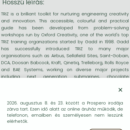
Hosszú leírás:
TRIZ is a brilliant toolkit for nurturing engineering creativity
and innovation. This accessible, colourful and practical
guide has been developed from problem-solving
workshops run by Oxford Creativity, one of the world's top
TRIZ training organizations started by Gadd in 1998. Gadd
has successfully introduced TRIZ to many major
organisations such as Airbus, Sellafield Sites, Saint-Gobain,
DCA, Doosan Babcock, Kraft, Qinetiq, Trelleborg, Rolls Royce
and BAE Systems, working on diverse major projects
including next generation submarines, chocolate
packaging, nuclear clean-up, sustainability and cost
×
reduction.
Engineering companies are increasingly recognising and
2026. augusztus 8. és 23. között a Prospero irodája
acting upon the need to encourage successful, practical
zárva tart. Ezen idő alatt az online áruház működik, de
and systematic innovation at every stage of the
telefonon, emailben és személyesen nem leszünk
engineering process including product development and
elérhetők.
design. TRIZ enables greater clarity of thought and taps into