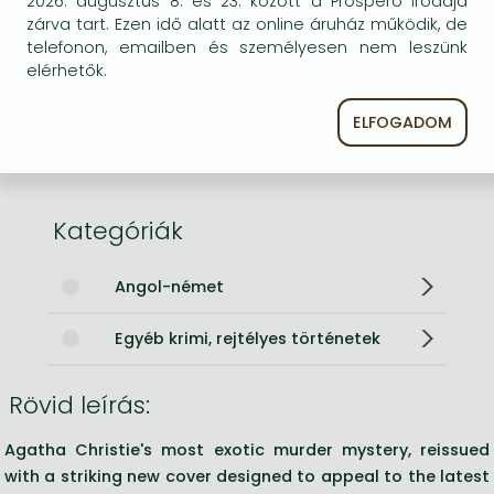
2026. augusztus 8. és 23. között a Prospero irodája
ISBN
9780007119325
zárva tart. Ezen idő alatt az online áruház működik, de
Kötéstípus
Puhakötés
telefonon, emailben és személyesen nem leszünk
Terjedelem
416 oldal
elérhetők.
Méret
178x111x24 mm
Súly
210 g
ELFOGADOM
Nyelv
angol
0
Kategóriák
Angol-német
Egyéb krimi, rejtélyes történetek
Rövid leírás:
Agatha Christie's most exotic murder mystery, reissued
with a striking new cover designed to appeal to the latest