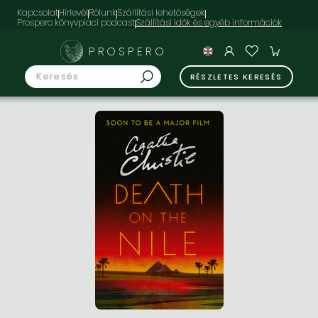
Kapcsolat
Hírlevél
Rólunk
Szállítási lehetőségek
Prospero könyvpiaci podcast
PROSPERO
RÉSZLETES KERESÉS