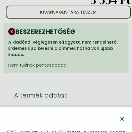
Frieren manga
KÍVÁNSÁGLISTÁRA TESZEM
Bleach manga
One-Punch Man manga
BESZEREZHETŐSÉG
A kiadónál véglegesen elfogyott, nem rendelhető.
Érdemes újra keresni a címmel, hátha van újabb
kiadás.
A termék adatai:
Kiadó
HarperCollins UK
×
Megjelenés dátuma
2001. január 1.