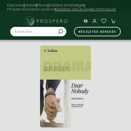
Kapcsolat
Hírlevél
Rólunk
Szállítási lehetőségek
Prospero könyvpiaci podcast
PROSPERO
RÉSZLETES KERESÉS