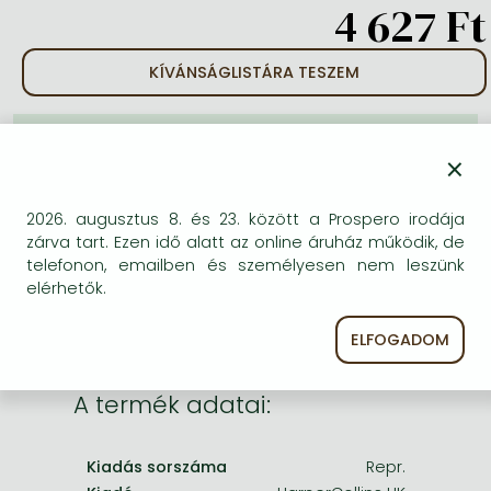
Frieren manga
4 627 Ft
Bleach manga
KÍVÁNSÁGLISTÁRA TESZEM
One-Punch Man manga
BESZEREZHETŐSÉG
×
Bizonytalan a beszerezhetőség. Érdemes még
egyszer keresni szerzővel és címmel. Ha nem talál
2026. augusztus 8. és 23. között a Prospero irodája
másik, kapható kiadást, forduljon
zárva tart. Ezen idő alatt az online áruház működik, de
ügyfélszolgálatunkhoz!
telefonon, emailben és személyesen nem leszünk
elérhetők.
ELFOGADOM
A termék adatai:
Kiadás sorszáma
Repr.