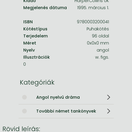
Kiadó
HarperCollins UK
Megjelenés dátuma
1995. március 1.
ISBN
9780003200041
Kötéstípus
Puhakötés
Terjedelem
96 oldal
Méret
0x0x0 mm
Nyelv
angol
Illusztrációk
w. figs.
0
Kategóriák
Angol nyelvű dráma
További német tankönyvek
Rövid leírás: