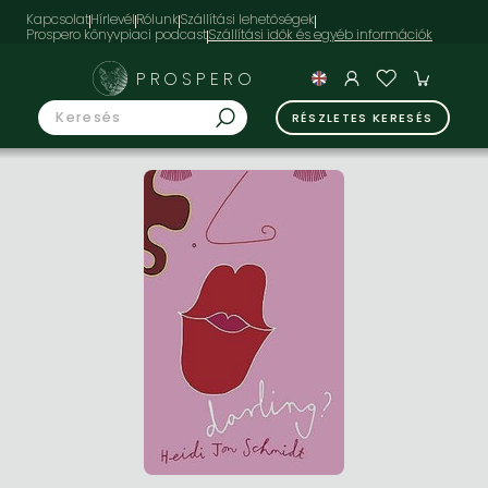
Kapcsolat
Hírlevél
Rólunk
Szállítási lehetőségek
Prospero könyvpiaci podcast
PROSPERO
RÉSZLETES KERESÉS