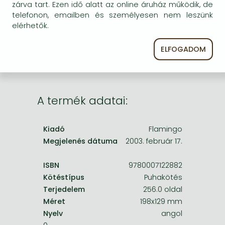
Frieren manga
zárva tart. Ezen idő alatt az online áruház működik, de
egyszer keresni szerzővel és címmel. Ha nem talál
telefonon, emailben és személyesen nem leszünk
másik, kapható kiadást, forduljon
Bleach manga
elérhetők.
ügyfélszolgálatunkhoz!
One-Punch Man manga
ELFOGADOM
A termék adatai:
Kiadó
Flamingo
Megjelenés dátuma
2003. február 17.
ISBN
9780007122882
Kötéstípus
Puhakötés
Terjedelem
256.0 oldal
Méret
198x129 mm
Nyelv
angol