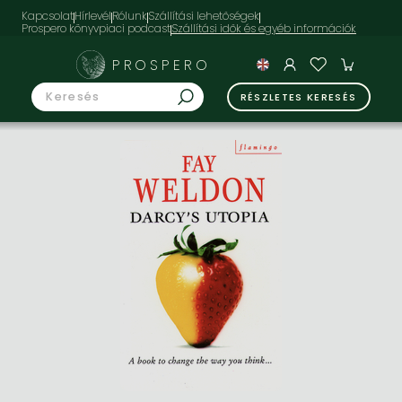
Kapcsolat
Hírlevél
Rólunk
Szállítási lehetőségek
Prospero könyvpiaci podcast
PROSPERO
RÉSZLETES KERESÉS