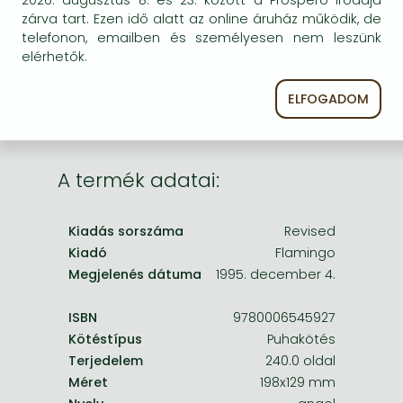
Frieren manga
egyszer keresni szerzővel és címmel. Ha nem talál
zárva tart. Ezen idő alatt az online áruház működik, de
másik, kapható kiadást, forduljon
telefonon, emailben és személyesen nem leszünk
Bleach manga
ügyfélszolgálatunkhoz!
elérhetők.
One-Punch Man manga
ELFOGADOM
A termék adatai:
Kiadás sorszáma
Revised
Kiadó
Flamingo
Megjelenés dátuma
1995. december 4.
ISBN
9780006545927
Kötéstípus
Puhakötés
Terjedelem
240.0 oldal
Méret
198x129 mm