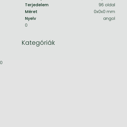
Terjedelem
96 oldal
Bleach manga
Méret
0x0x0 mm
Nyelv
angol
One-Punch Man manga
0
Kategóriák
0