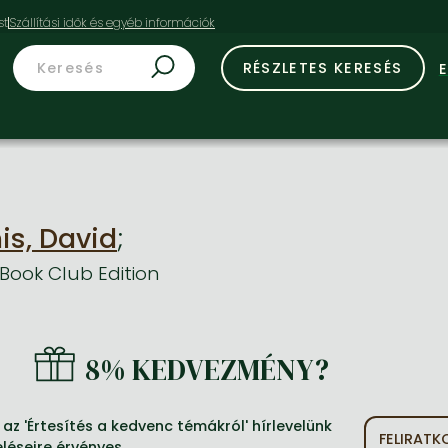
st
RÉSZLETES KERESÉS
is, David
;
Book Club Edition
8% KEDVEZMÉNY?
z 'Értesítés a kedvenc témákról' hírlevelünk
FELIRAT
léseire érvényes.