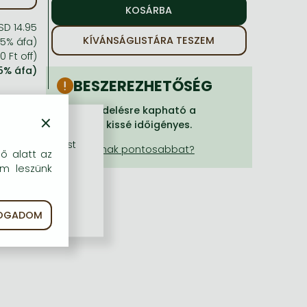
SD 14.95
KÍVÁNSÁGLISTÁRA TESZEM
 5% áfa)
0 Ft off)
 5% áfa)
BESZEREZHETŐSÉG
Csak rendelésre kapható a
×
kiadónál, kissé időigényes.
rű szolgáltatást
dő alatt az
em leszünk
FOGADOM