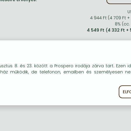
U
4 944 Ft (4 709 Ft +
8% (cc. 
4 549 Ft (4 332 Ft +
okie-kat (sütiket) használunk, melyek célja, hogy teljesebb kö
sztus 8. és 23. között a Prospero irodája zárva tart. Ezen i
óink részére.
uház működik, de telefonon, emailben és személyesen n
EL
ékoztató
Süti szabályzat