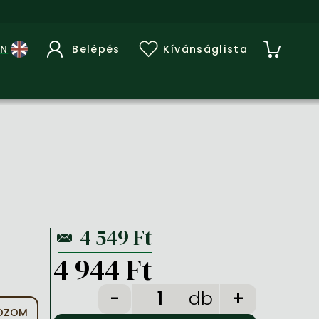
Belépés
Kívánságlista
4 944 Ft
db
KOZOM