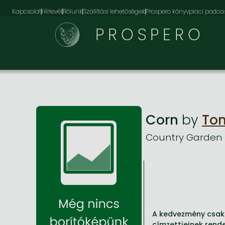
Kapcsolat
Hírlevél
Rólunk
Szállítási lehetőségek
Prospero könyvpiaci podca
PROSPERO
Corn
by
Ton
Country Garden 
A kedvezmény csak a
címzettjeinek rende