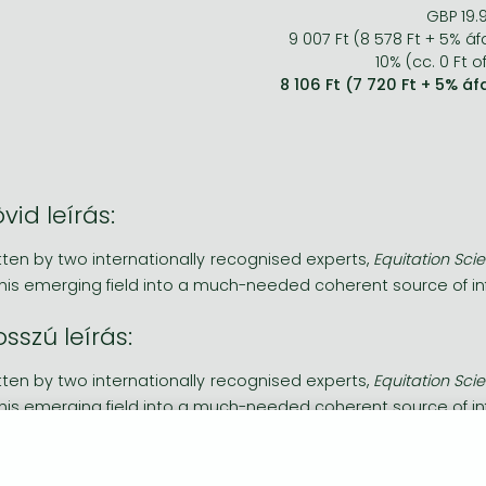
GBP 19.
9 007 Ft (8 578 Ft + 5% áf
10% (cc. 0 Ft of
8 106 Ft (7 720 Ft + 5% áf
vid leírás:
tten by two internationally recognised experts,
Equitation Sci
this emerging field into a much-needed coherent source of in
sszú leírás:
tten by two internationally recognised experts,
Equitation Sci
this emerging field into a much-needed coherent source of in
 goal of equitation science is to enhance our understandin
ural behaviour to train, ride or compete with them in as fai
ining and competing horses under different protocols ar