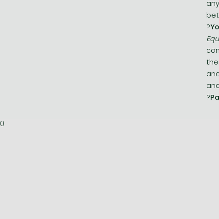
any
bet
?
Yo
Equ
con
the
and
and
?
Pa
0