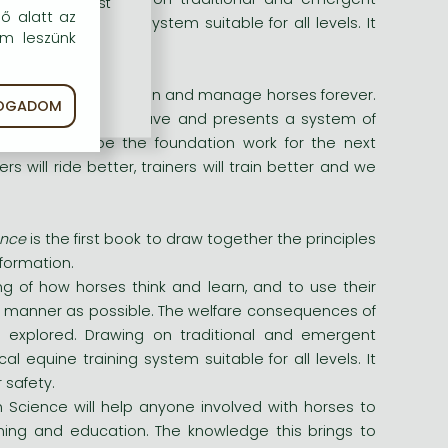
rű szolgáltatást
dő alatt az
l equine training system suitable for all levels. It
em leszünk
 safety.
change the way we train and manage horses forever.
FOGADOM
orses think and behave and presents a system of
re - it must be the foundation work for the next
s will ride better, trainers will train better and we
ence
is the first book to draw together the principles
formation.
g of how horses think and learn, and to use their
r a manner as possible. The welfare consequences of
e explored. Drawing on traditional and emergent
l equine training system suitable for all levels. It
 safety.
on Science will help anyone involved with horses to
ning and education. The knowledge this brings to