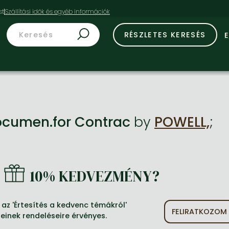
st
RÉSZLETES KERESÉS
ocumen.for Contrac
by
POWELL,
;
10% KEDVEZMÉNY?
az 'Értesítés a kedvenc témákról'
FELIRATKOZOM
jeinek rendeléseire érvényes.