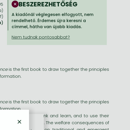
BESZEREZHETŐSÉG
95
a)
A kiadónál véglegesen elfogyott, nem
f)
rendelhető. Érdemes újra keresni a
a)
címmel, hátha van újabb kiadás.
ence
is the first book to draw together the principles
formation.
ence
is the first book to draw together the principles
formation.
g of how horses think and learn, and to use their
×
r a manner as possible. The welfare consequences of
e explored. Drawing on traditional and emergent