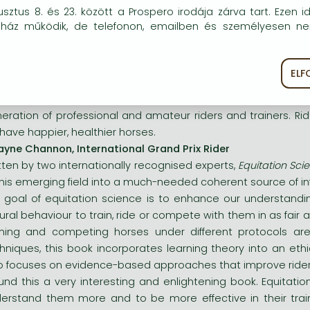
okie-kat (sütiket) használunk, melyek célja, hogy teljesebb kö
sztus 8. és 23. között a Prospero irodája zárva tart. Ezen i
hniques, this book incorporates learning theory into an ethica
óink részére.
uház működik, de telefonon, emailben és személyesen n
o focuses on evidence-based approaches that improve rider
itation Science
is one of those rare books that is going to 
EL
ékoztató
Süti szabályzat
brings together a fundamental understanding of the way h
ern training that has the welfare of the horse at its co
eration of professional and amateur riders and trainers. Rider
l have happier, healthier horses.
yne Channon, International Grand Prix Rider
tten by two internationally recognised experts,
Equitation Sci
this emerging field into a much-needed coherent source of in
 goal of equitation science is to enhance our understandin
ural behaviour to train, ride or compete with them in as fai
ining and competing horses under different protocols ar
hniques, this book incorporates learning theory into an ethica
o focuses on evidence-based approaches that improve rider
ound this a very interesting and enlightening book. Equitati
erstand them more and to be more effective in their trai