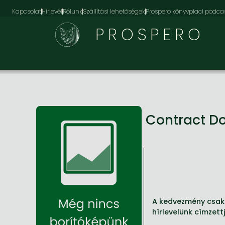
Kapcsolat
Hírlevél
Rólunk
Szállítási lehetőségek
Prospero könyvpiaci podca
PROSPERO
Contract D
A kedvezmény csak 
hírlevelünk címzett