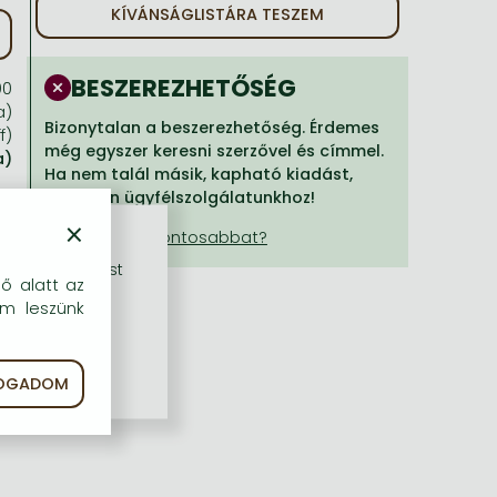
KÍVÁNSÁGLISTÁRA TESZEM
BESZEREZHETŐSÉG
00
a)
Bizonytalan a beszerezhetőség. Érdemes
f)
még egyszer keresni szerzővel és címmel.
a)
Ha nem talál másik, kapható kiadást,
forduljon ügyfélszolgálatunkhoz!
×
rű szolgáltatást
dő alatt az
em leszünk
FOGADOM