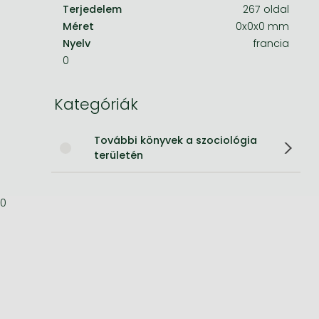
Terjedelem
267 oldal
Bleach manga
Méret
0x0x0 mm
Nyelv
francia
One-Punch Man manga
0
Kategóriák
További könyvek a szociológia
területén
0