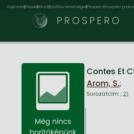
Kapcsolat
Hírlevél
Rólunk
Szállítási lehetőségek
Prospero könyvpiaci podca
PROSPERO
Contes Et 
Arom, S.
;
Sorozatcím:
;
21
;