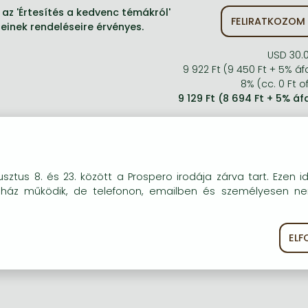
az 'Értesítés a kedvenc témákról'
FELIRATKOZOM
jeinek rendeléseire érvényes.
USD 30.
9 922 Ft (9 450 Ft + 5% áf
8% (cc. 0 Ft of
9 129 Ft (8 694 Ft + 5% áf
okie-kat (sütiket) használunk, melyek célja, hogy teljesebb kö
sztus 8. és 23. között a Prospero irodája zárva tart. Ezen i
óink részére.
uház működik, de telefonon, emailben és személyesen n
EL
ékoztató
Süti szabályzat