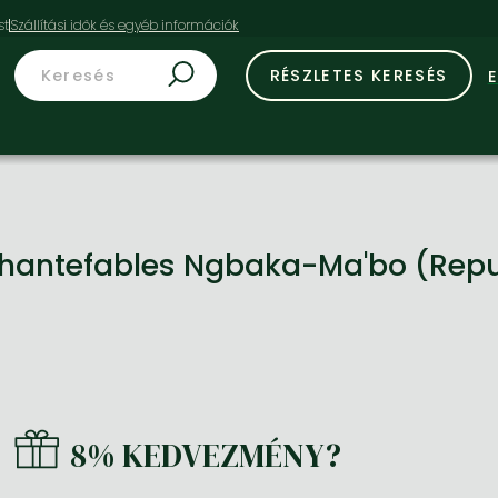
st
RÉSZLETES KERESÉS
Chantefables Ngbaka-Ma'bo (Repu
8% KEDVEZMÉNY?