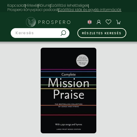
Kapcsolat
Hírlevél
Rólunk
Szállítási lehetőségek
Prospero könyvpiaci podcast
PROSPERO
RÉSZLETES KERESÉS