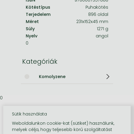
Kötéstípus
Puhakötés
Terjedelem
896 oldal
Méret
231x152x45 mm
Súly
1271 g
Nyelv
angol
0
Kategóriák
Komolyzene
0
Sütik használata
Weboldalunkon cookie-kat (sütiket) használunk,
melyek célja, hogy teljesebb körű szolgáltatást