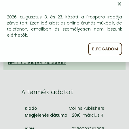
×
Frieren manga
KÍVÁNSÁGLISTÁRA TESZEM
Bleach manga
2026. augusztus 8. és 23. között a Prospero irodája
BESZEREZHETŐSÉG
One-Punch Man manga
zárva tart. Ezen idő alatt az online áruház működik, de
telefonon, emailben és személyesen nem leszünk
Bizonytalan a beszerezhetőség. Érdemes még
elérhetők.
egyszer keresni szerzővel és címmel. Ha nem talál
másik, kapható kiadást, forduljon
ELFOGADOM
ügyfélszolgálatunkhoz!
A termék adatai:
Kiadó
Collins Publishers
Megjelenés dátuma
2010. március 4.
ISBN
9780007357888