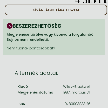
Frieren manga
KÍVÁNSÁGLISTÁRA TESZEM
Bleach manga
One-Punch Man manga
BESZEREZHETŐSÉG
Megjelenése törölve vagy kivonva a forgalomból.
Sajnos nem rendelhető.
A termék adatai:
Kiadó
Wiley–Blackwell
Megjelenés dátuma
1987. március 31.
ISBN
9780003833126