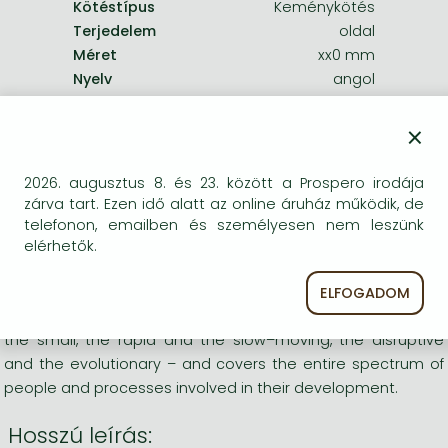
Kötéstípus
Keménykötés
Terjedelem
oldal
Méret
xx0 mm
Nyelv
angol
0
×
Kategóriák
2026. augusztus 8. és 23. között a Prospero irodája
zárva tart. Ezen idő alatt az online áruház működik, de
Gépészmérnöki tudományok
telefonon, emailben és személyesen nem leszünk
elérhetők.
Rövid leírás:
ELFOGADOM
This book tells the story of 30 innovations – the large and
the small, the rapid and the slow–moving, the disruptive
and the evolutionary – and covers the entire spectrum of
people and processes involved in their development.
Hosszú leírás: