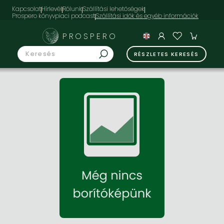
Kapcsolat
Hírlevél
Rólunk
Szállítási lehetőségek
Prospero könyvpiaci podcast
PROSPERO
RÉSZLETES KERESÉS