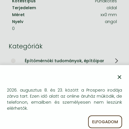
Kötéstípus
Puhakötés
Terjedelem
oldal
Méret
xx0 mm
Nyelv
angol
0
Kategóriák
Építőmérnöki tudományok, építőipar
×
Rövid leírás:
Population ecologists study how births and deaths affect
2026. augusztus 8. és 23. között a Prospero irodája
zárva tart. Ezen idő alatt az online áruház működik, de
the dynamics of populations and communities while
telefonon, emailben és személyesen nem leszünk
ecosystem ecologists study how species control the flux of
elérhetők.
energy and materials through food webs and ecosystems.
ELFOGADOM
Hosszú leírás: