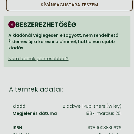
Frieren manga
KÍVÁNSÁGLISTÁRA TESZEM
Bleach manga
BESZEREZHETŐSÉG
One-Punch Man manga
A kiadónál véglegesen elfogyott, nem rendelhető.
Érdemes újra keresni a címmel, hátha van újabb
kiadás.
A termék adatai:
Kiadó
Blackwell Publishers (Wiley)
Megjelenés dátuma
1987. március 20.
ISBN
9780003830576