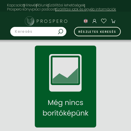
Kapcsolat
Hírlevél
Rólunk
Szállítási lehetőségek
Prospero könyvpiaci podcast
PROSPERO
RÉSZLETES KERESÉS