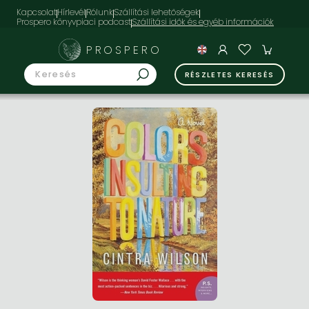
Kapcsolat
Hírlevél
Rólunk
Szállítási lehetőségek
Prospero könyvpiaci podcast
PROSPERO
RÉSZLETES KERESÉS