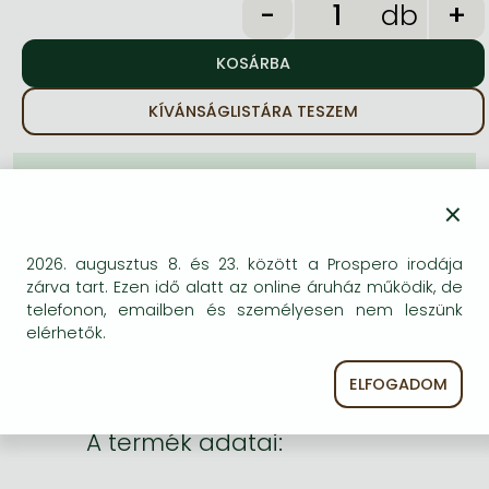
Frieren manga
db
Bleach manga
One-Punch Man manga
KÍVÁNSÁGLISTÁRA TESZEM
BESZEREZHETŐSÉG
×
A kiadónál átmenetileg nincs raktáron, ezért a
szokásosnál (2-4 hét) többet kell várni a
2026. augusztus 8. és 23. között a Prospero irodája
beszerzésre. Ez általában néhány hét plusz időt
zárva tart. Ezen idő alatt az online áruház működik, de
jelent.
telefonon, emailben és személyesen nem leszünk
elérhetők.
ELFOGADOM
A termék adatai: