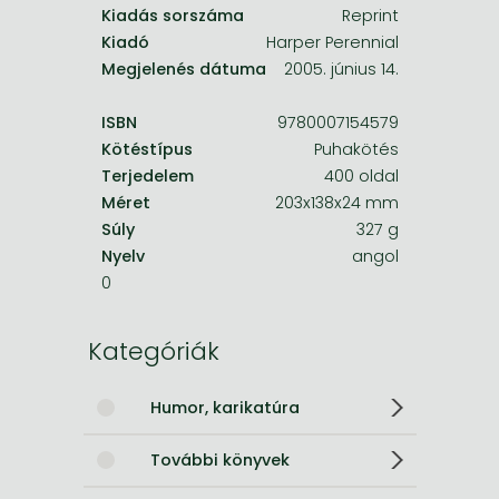
Kiadás sorszáma
Reprint
Kiadó
Harper Perennial
Megjelenés dátuma
2005. június 14.
ISBN
9780007154579
Kötéstípus
Puhakötés
Terjedelem
400 oldal
Méret
203x138x24 mm
Súly
327 g
Nyelv
angol
0
Kategóriák
Humor, karikatúra
További könyvek