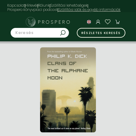
Kapcsolat
Hírlevél
Rólunk
Szállítási lehetőségek
Prospero könyvpiaci podcast
PROSPERO
RÉSZLETES KERESÉS