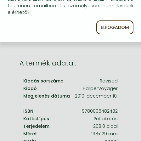
Frieren manga
telefonon, emailben és személyesen nem leszünk
egyszer keresni szerzővel és címmel. Ha nem talál
elérhetők.
másik, kapható kiadást, forduljon
Bleach manga
ügyfélszolgálatunkhoz!
One-Punch Man manga
ELFOGADOM
A termék adatai:
Kiadás sorszáma
Revised
Kiadó
HarperVoyager
Megjelenés dátuma
2010. december 10.
ISBN
9780006482482
Kötéstípus
Puhakötés
Terjedelem
208.0 oldal
Méret
198x129 mm