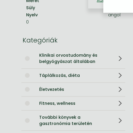
Adatkezelési táj
Méret
246x189 mm
Súly
354 g
Bleach manga
Nyelv
angol
One-Punch Man manga
0
Kategóriák
Klinikai orvostudomány és
belgyógyászat általában
Táplálkozás, diéta
Életvezetés
Fitness, wellness
További könyvek a
gasztronómia területén