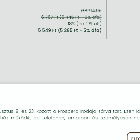
GBP 14.99
6 767 Ft (6 445 Ft + 5% áfa)
18% (cc. 1 Ft off)
5 549 Ft (5 285 Ft + 5% áfa)
okie-kat (sütiket) használunk, melyek célja, hogy teljesebb kö
sztus 8. és 23. között a Prospero irodája zárva tart. Ezen i
óink részére.
uház működik, de telefonon, emailben és személyesen n
EL