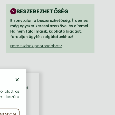
BESZEREZHETŐSÉG
Bizonytalan a beszerezhetőség. Érdemes
még egyszer keresni szerzővel és címmel.
Ha nem talál másik, kapható kiadást,
forduljon ügyfélszolgálatunkhoz!
×
rű szolgáltatást
dő alatt az
em leszünk
FOGADOM