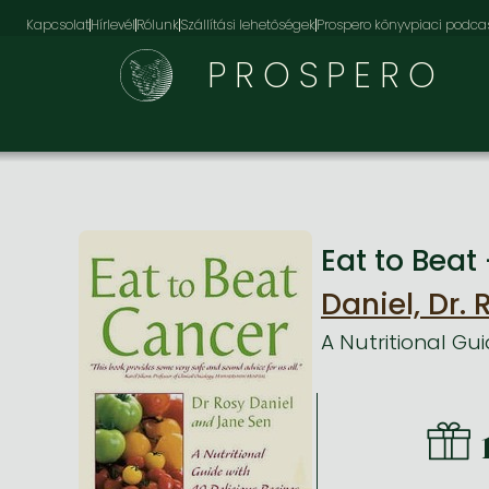
Kapcsolat
Hírlevél
Rólunk
Szállítási lehetőségek
Prospero könyvpiaci podca
PROSPERO
Eat to Beat
Daniel, Dr. 
A Nutritional Gu