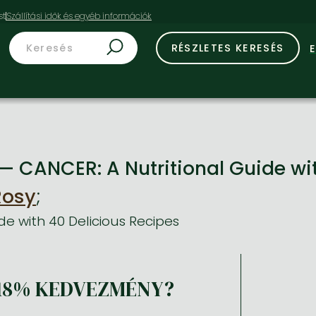
st
RÉSZLETES KERESÉS
 — CANCER: A Nutritional Guide wi
Rosy
;
ide with 40 Delicious Recipes
18% KEDVEZMÉNY?