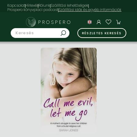
Kapcsolat
Hírlevél
Rólunk
Szállítási lehetőségek
Prospero könyvpiaci podcast
PROSPERO
RÉSZLETES KERESÉS