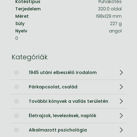
Kötéstípus
Puhakötés
Terjedelem
320.0 oldal
Méret
198x129 mm
Súly
227 g
Nyelv
angol
0
Kategóriák
1945 utáni elbeszélő irodalom
Párkapcsolat, család
További könyvek a vallás területén
Életrajzok, levelezések, naplók
Alkalmazott pszichológia