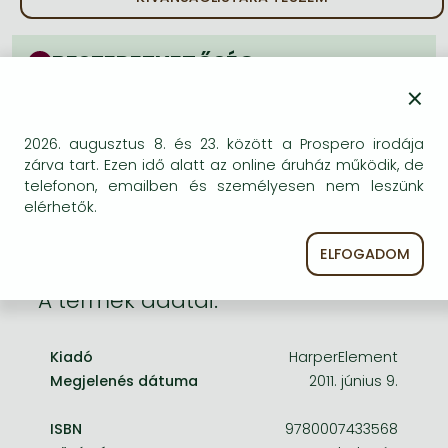
Frieren manga
Bleach manga
BESZEREZHETŐSÉG
One-Punch Man manga
×
Bizonytalan a beszerezhetőség. Érdemes még
egyszer keresni szerzővel és címmel. Ha nem talál
másik, kapható kiadást, forduljon
2026. augusztus 8. és 23. között a Prospero irodája
ügyfélszolgálatunkhoz!
zárva tart. Ezen idő alatt az online áruház működik, de
telefonon, emailben és személyesen nem leszünk
elérhetők.
ELFOGADOM
A termék adatai:
Kiadó
HarperElement
Megjelenés dátuma
2011. június 9.
ISBN
9780007433568