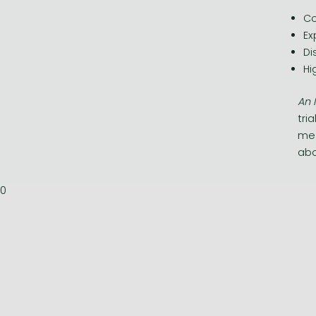
Co
Ex
Di
Hi
An 
tri
med
abo
0