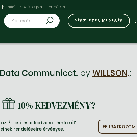
st
RÉSZLETES KERESÉS
 Data Communicat.
by
WILLSON,
;
10% KEDVEZMÉNY?
az 'Értesítés a kedvenc témákról'
FELIRATKOZOM
jeinek rendeléseire érvényes.