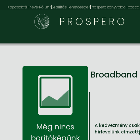
Kapcsolat
Hírlevél
Rólunk
Szállítási lehetőségek
Prospero könyvpiaci podca
PROSPERO
Broadband
A kedvezmény csak 
hírlevelünk címzett