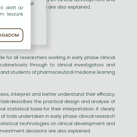
rű szolgáltatást
 investment decisions are also explained.
dő alatt az
em leszünk
statisticians
urce setting
FOGADOM
ase trials
de for all researchers working in early phase clinical
kineticists through to clinical investigators and
ers and students of pharmaceutical medicine learning
ss, interpret and better understand their efficacy,
rials
describes the practical design and analysis of
 statistical basis for their interpretation. It clearly
trials undertaken in early phase clinical research
atistical technologies on clinical development and
 investment decisions are also explained.