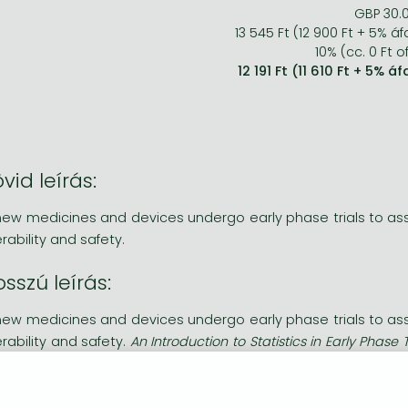
GBP 30.
13 545 Ft (12 900 Ft + 5% áf
10% (cc. 0 Ft of
12 191 Ft (11 610 Ft + 5% áf
vid leírás:
 new medicines and devices undergo early phase trials to asse
erability and safety.
sszú leírás:
 new medicines and devices undergo early phase trials to asse
erability and safety.
An Introduction to Statistics in Early Phase T
se important early phase clinical trials and provides the crucial
 concisely provides an overview of the most common types of 
 explains the different methodologies used. The impact of st