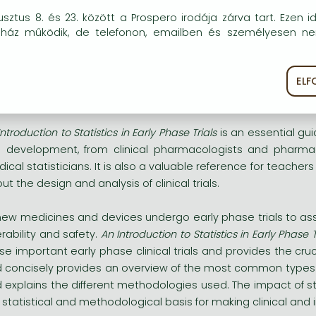
okie-kat (sütiket) használunk, melyek célja, hogy teljesebb kö
 statistical and methodological basis for making clinical and
sztus 8. és 23. között a Prospero irodája zárva tart. Ezen i
óink részére.
uház működik, de telefonon, emailben és személyesen n
nveys key ideas in a concise manner understandable by non-
plains how to optimise designs in a constrained or fixed reso
EL
scusses decision making criteria at the end of Phase II trials
ékoztató
Süti szabályzat
ghlights practical day-to-day issues and reporting of early ph
Introduction to Statistics in Early Phase Trials
is an essential gui
al development, from clinical pharmacologists and pharmaco
ical statisticians. It is also a valuable reference for teach
ut the design and analysis of clinical trials.
 new medicines and devices undergo early phase trials to asse
erability and safety.
An Introduction to Statistics in Early Phase T
se important early phase clinical trials and provides the crucial
 concisely provides an overview of the most common types of 
 explains the different methodologies used. The impact of st
 statistical and methodological basis for making clinical and