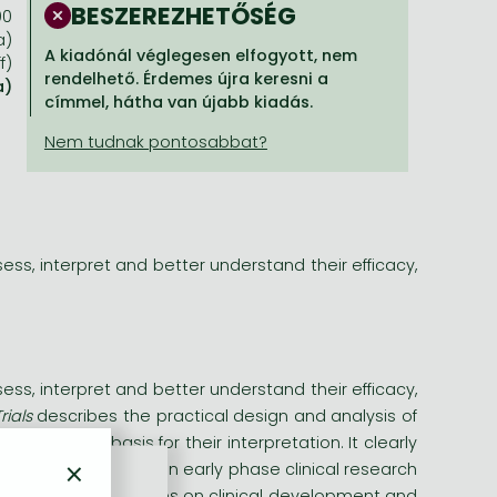
BESZEREZHETŐSÉG
00
a)
A kiadónál véglegesen elfogyott, nem
f)
rendelhető. Érdemes újra keresni a
a)
címmel, hátha van újabb kiadás.
ss, interpret and better understand their efficacy,
ss, interpret and better understand their efficacy,
rials
describes the practical design and analysis of
 statistical basis for their interpretation. It clearly
×
trials undertaken in early phase clinical research
atistical technologies on clinical development and