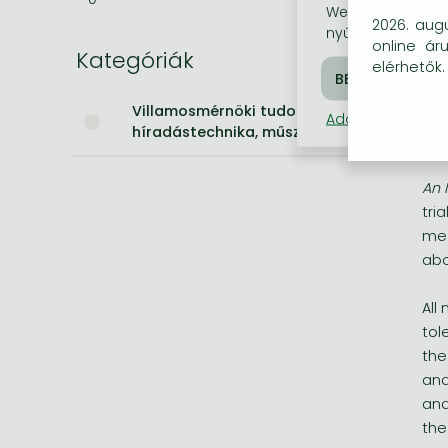
Weboldalunkon co
the
2026. augu
nyújtsunk látogat
Bleach manga
online ár
Kategóriák
elérhetők.
Co
One-Punch Man manga
Ex
Villamosmérnöki tudományok,
Di
Adatkezelési táj
híradástechnika, műszeripar
Hi
An 
tri
med
abo
All
tol
the
and
and
the