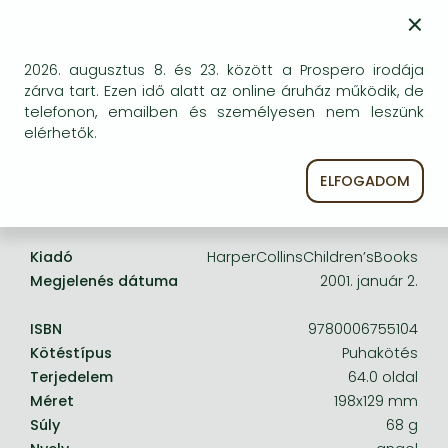
Frieren manga
×
egyszer keresni szerzővel és címmel. Ha nem talál
másik, kapható kiadást, forduljon
Bleach manga
ügyfélszolgálatunkhoz!
2026. augusztus 8. és 23. között a Prospero irodája
One-Punch Man manga
zárva tart. Ezen idő alatt az online áruház működik, de
telefonon, emailben és személyesen nem leszünk
elérhetők.
ELFOGADOM
A termék adatai:
Kiadó
HarperCollinsChildren’sBooks
Megjelenés dátuma
2001. január 2.
ISBN
9780006755104
Kötéstípus
Puhakötés
Terjedelem
64.0 oldal
Méret
198x129 mm
Súly
68 g