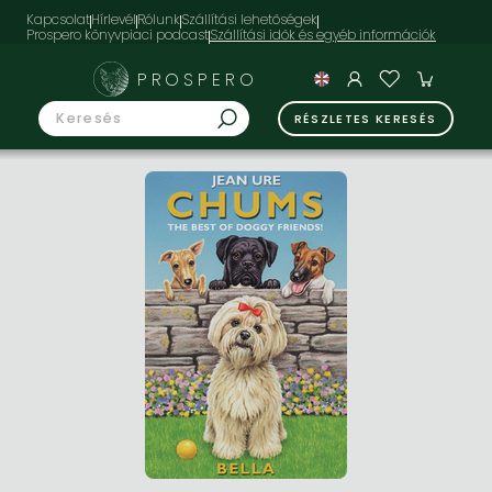
Kapcsolat
Hírlevél
Rólunk
Szállítási lehetőségek
Prospero könyvpiaci podcast
PROSPERO
RÉSZLETES KERESÉS