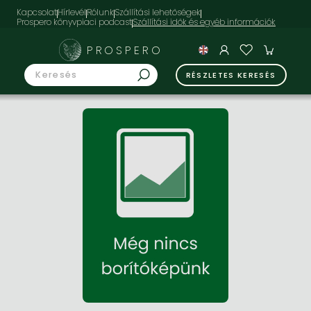
Kapcsolat
Hírlevél
Rólunk
Szállítási lehetőségek
Prospero könyvpiaci podcast
PROSPERO
RÉSZLETES KERESÉS