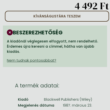
Frieren manga
4 492 Ft
Bleach manga
KÍVÁNSÁGLISTÁRA TESZEM
One-Punch Man manga
BESZEREZHETŐSÉG
A kiadónál véglegesen elfogyott, nem rendelhető.
Érdemes újra keresni a címmel, hátha van újabb
kiadás.
A termék adatai:
Kiadó
Blackwell Publishers (Wiley)
Megjelenés dátuma
1987. március 23.