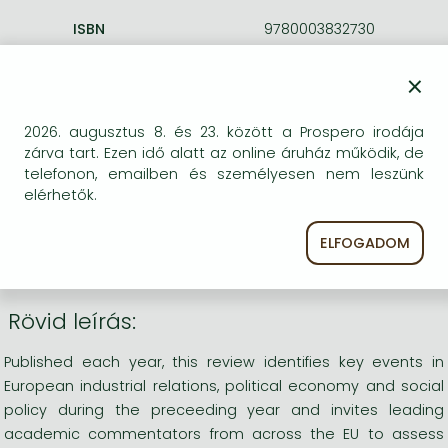
ISBN
9780003832730
Kötéstípus
Puhakötés
Terjedelem
oldal
×
Méret
xx0 mm
Nyelv
angol
2026. augusztus 8. és 23. között a Prospero irodája
0
zárva tart. Ezen idő alatt az online áruház működik, de
telefonon, emailben és személyesen nem leszünk
elérhetők.
Kategóriák
ELFOGADOM
Gépészmérnöki tudományok
Rövid leírás:
Published each year, this review identifies key events in
European industrial relations, political economy and social
policy during the preceeding year and invites leading
academic commentators from across the EU to assess