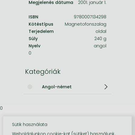
Megjelenés dátuma
2001. január 1.
ISBN
9780007134298
Kötéstípus
Magnetofonszalag
Terjedelem
oldal
Súly
240 g
Nyelv
angol
0
Kategóriák
Angol-német
0
Sütik használata
Weboldalunkon cookie-kat (sütiket) használunk,