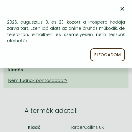
Frieren manga
×
9 023 Ft
Bleach manga
2026. augusztus 8. és 23. között a Prospero irodája
One-Punch Man manga
KÍVÁNSÁGLISTÁRA TESZEM
zárva tart. Ezen idő alatt az online áruház működik, de
telefonon, emailben és személyesen nem leszünk
elérhetők.
BESZEREZHETŐSÉG
ELFOGADOM
A kiadónál véglegesen elfogyott, nem rendelhető.
Érdemes újra keresni a címmel, hátha van újabb
kiadás.
A termék adatai:
Kiadó
HarperCollins UK