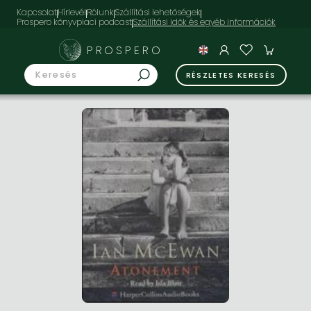
Kapcsolat
Hírlevél
Rólunk
Szállítási lehetőségek
Prospero könyvpiaci podcast
PROSPERO
RÉSZLETES KERESÉS