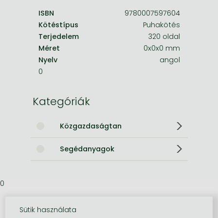
ISBN
9780007597604
Kötéstípus
Puhakötés
Terjedelem
320 oldal
Méret
0x0x0 mm
Nyelv
angol
0
Kategóriák
Közgazdaságtan
Segédanyagok
0
Sütik használata