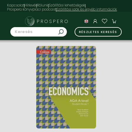
Kapcsolat
Hírlevél
Rólunk
Szállítási lehetőségek
Prospero könyvpiaci podcast
PROSPERO
RÉSZLETES KERESÉS