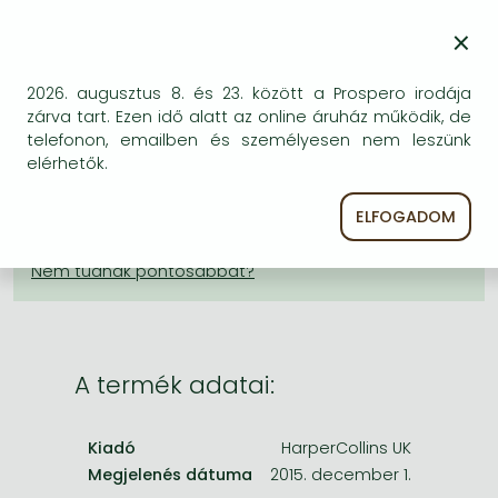
12 221 Ft
Frieren manga
×
Bleach manga
KÍVÁNSÁGLISTÁRA TESZEM
One-Punch Man manga
2026. augusztus 8. és 23. között a Prospero irodája
BESZEREZHETŐSÉG
zárva tart. Ezen idő alatt az online áruház működik, de
telefonon, emailben és személyesen nem leszünk
Bizonytalan a beszerezhetőség. Érdemes még
elérhetők.
egyszer keresni szerzővel és címmel. Ha nem talál
másik, kapható kiadást, forduljon
ELFOGADOM
ügyfélszolgálatunkhoz!
A termék adatai:
Kiadó
HarperCollins UK
Megjelenés dátuma
2015. december 1.