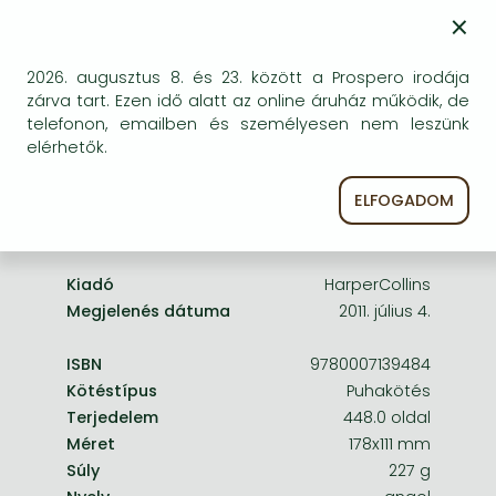
Frieren manga
×
egyszer keresni szerzővel és címmel. Ha nem talál
másik, kapható kiadást, forduljon
Bleach manga
ügyfélszolgálatunkhoz!
2026. augusztus 8. és 23. között a Prospero irodája
One-Punch Man manga
zárva tart. Ezen idő alatt az online áruház működik, de
telefonon, emailben és személyesen nem leszünk
elérhetők.
ELFOGADOM
A termék adatai:
Kiadó
HarperCollins
Megjelenés dátuma
2011. július 4.
ISBN
9780007139484
Kötéstípus
Puhakötés
Terjedelem
448.0 oldal
Méret
178x111 mm
Súly
227 g