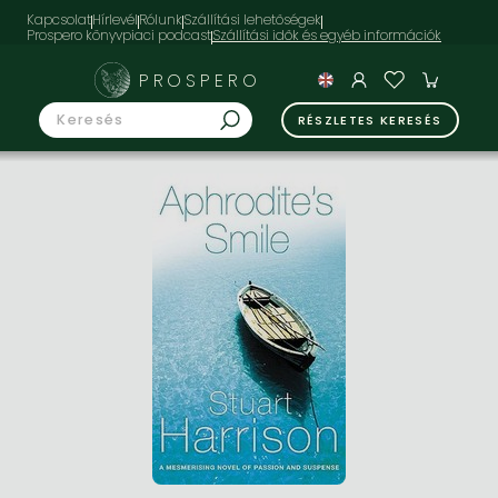
Kapcsolat
Hírlevél
Rólunk
Szállítási lehetőségek
Prospero könyvpiaci podcast
PROSPERO
RÉSZLETES KERESÉS