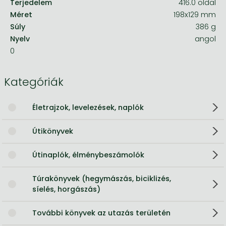
Terjedelem
416.0 oldal
Méret
198x129 mm
Súly
386 g
Nyelv
angol
0
Kategóriák
Életrajzok, levelezések, naplók
Útikönyvek
Útinaplók, élménybeszámolók
Túrakönyvek (hegymászás, biciklizés,
síelés, horgászás)
További könyvek az utazás területén