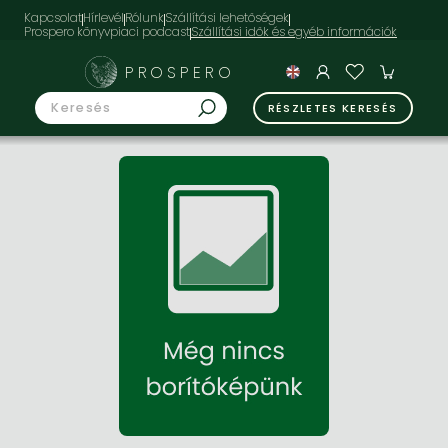
Kapcsolat
Hírlevél
Rólunk
Szállítási lehetőségek
Prospero könyvpiaci podcast
PROSPERO
RÉSZLETES KERESÉS