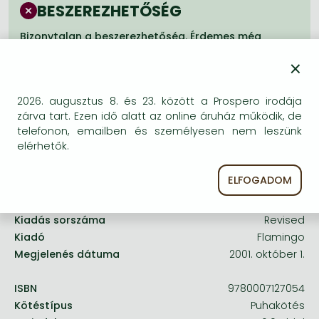
Frieren manga
BESZEREZHETŐSÉG
Bleach manga
Bizonytalan a beszerezhetőség. Érdemes még
egyszer keresni szerzővel és címmel. Ha nem talál
One-Punch Man manga
×
másik, kapható kiadást, forduljon
ügyfélszolgálatunkhoz!
2026. augusztus 8. és 23. között a Prospero irodája
zárva tart. Ezen idő alatt az online áruház működik, de
telefonon, emailben és személyesen nem leszünk
elérhetők.
A termék adatai:
ELFOGADOM
Kiadás sorszáma
Revised
Kiadó
Flamingo
Megjelenés dátuma
2001. október 1.
ISBN
9780007127054
Kötéstípus
Puhakötés