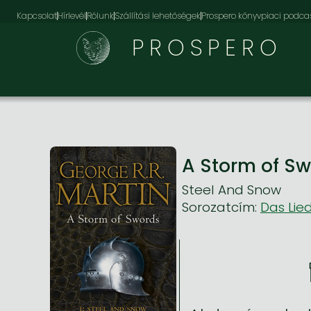
Kapcsolat
Hírlevél
Rólunk
Szállítási lehetőségek
Prospero könyvpiaci podca
PROSPERO
A Storm of Swo
Steel And Snow
Sorozatcím:
Das Lied