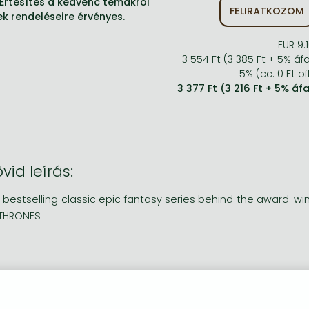
Értesítés a kedvenc témákról'
FELIRATKOZOM
ek rendeléseire érvényes.
EUR 9.
3 554 Ft (3 385 Ft + 5% áf
5% (cc. 0 Ft of
3 377 Ft (3 216 Ft + 5% áf
vid leírás:
 bestselling classic epic fantasy series behind the award
THRONES