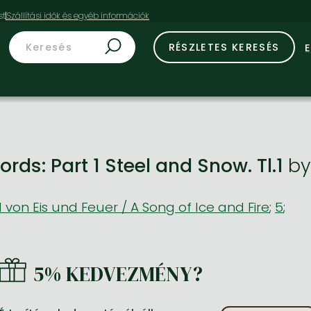
st
RÉSZLETES KERESÉS
rds: Part 1 Steel and Snow. Tl.1
b
 von Eis und Feuer / A Song of Ice and Fire
;
5
;
5% KEDVEZMÉNY?