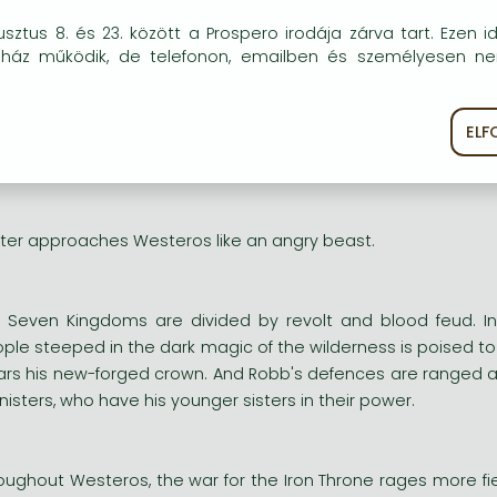
 greatest fantasy epic of the modern age. GAME OF THRONE
okie-kat (sütiket) használunk, melyek célja, hogy teljesebb kö
sztus 8. és 23. között a Prospero irodája zárva tart. Ezen i
llar cast.
óink részére.
uház működik, de telefonon, emailben és személyesen n
sszú leírás:
EL
 reatest fantasy epic of the modern age. GAME OF THRONES is 
ékoztató
Süti szabályzat
t.
ter approaches Westeros like an angry beast.
 Seven Kingdoms are divided by revolt and blood feud. In
ple steeped in the dark magic of the wilderness is poised t
rs his new-forged crown. And Robb's defences are ranged ag
nisters, who have his younger sisters in their power.
oughout Westeros, the war for the Iron Throne rages more fier