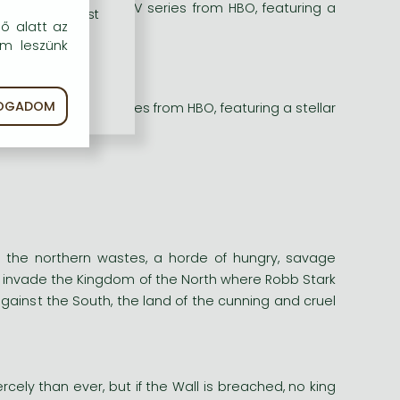
S is now a major TV series from HBO, featuring a
rű szolgáltatást
dő alatt az
em leszünk
FOGADOM
now a major TV series from HBO, featuring a stellar
 the northern wastes, a horde of hungry, savage
o invade the Kingdom of the North where Robb Stark
ainst the South, the land of the cunning and cruel
cely than ever, but if the Wall is breached, no king