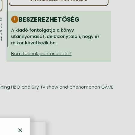
BESZEREZHETŐSÉG
10
a)
A kiadó fontolgatja a könyv
f)
utánnyomását, de bizonytalan, hogy ez
a)
mikor következik be.
-winning HBO and Sky TV show and phenomenon GAME
×