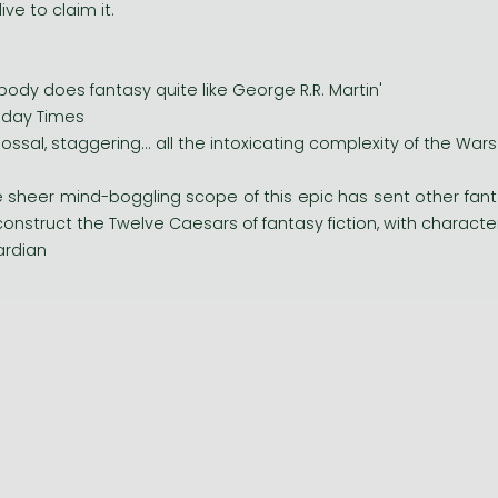
 live to claim it.
body does fantasy quite like George R.R. Martin'
day Times
lossal, staggering... all the intoxicating complexity of the War
e sheer mind-boggling scope of this epic has sent other fanta
construct the Twelve Caesars of fantasy fiction, with charac
rdian