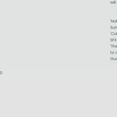
will
'No
Sun
'Co
SFX
'Th
to 
Gua
0