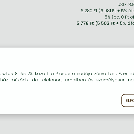
USD 18.
6 280 Ft (5 981 Ft + 5% áf
8% (cc. 0 Ft of
5 778 Ft (5 503 Ft + 5% áf
okie-kat (sütiket) használunk, melyek célja, hogy teljesebb kö
sztus 8. és 23. között a Prospero irodája zárva tart. Ezen i
óink részére.
uház működik, de telefonon, emailben és személyesen n
EL
ékoztató
Süti szabályzat