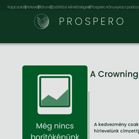
Kapcsolat
Hírlevél
Rólunk
Szállítási lehetőségek
Prospero könyvpiaci podca
PROSPERO
A Crowning
A kedvezmény csak 
hírlevelünk címzett