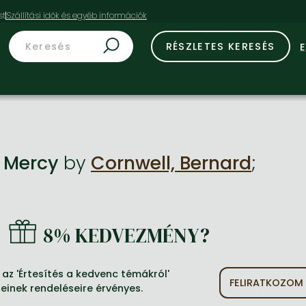
st
RÉSZLETES KERESÉS
 Mercy
by
Cornwell, Bernard
;
8% KEDVEZMÉNY?
az 'Értesítés a kedvenc témákról'
FELIRATKOZOM
jeinek rendeléseire érvényes.