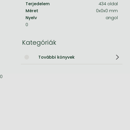
Terjedelem
434 oldal
Bleach manga
Méret
0x0x0 mm
Nyelv
angol
One-Punch Man manga
0
Kategóriák
További könyvek
0