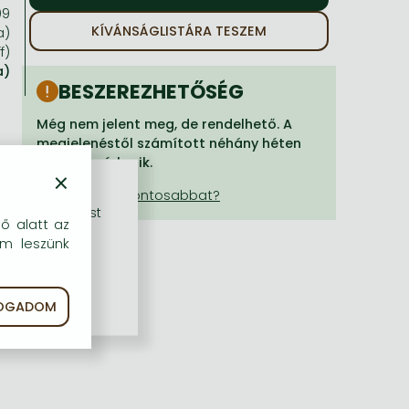
99
KÍVÁNSÁGLISTÁRA TESZEM
a)
f)
a)
BESZEREZHETŐSÉG
Még nem jelent meg, de rendelhető. A
megjelenéstől számított néhány héten
belül megérkezik.
×
rű szolgáltatást
dő alatt az
em leszünk
FOGADOM