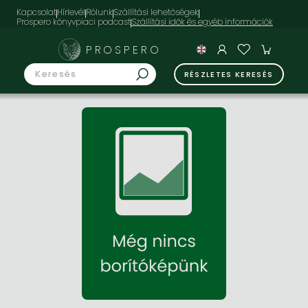
Kapcsolat
Hírlevél
Rólunk
Szállítási lehetőségek
Prospero könyvpiaci podcast
PROSPERO
RÉSZLETES KERESÉS