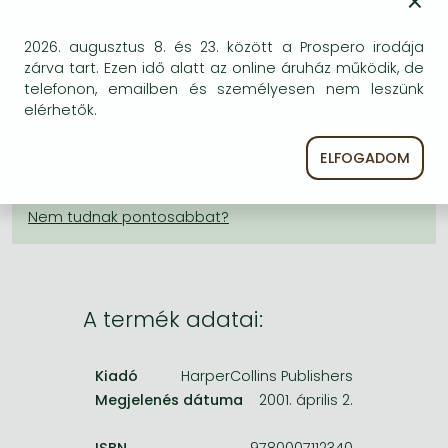
×
Frieren manga
KÍVÁNSÁGLISTÁRA TESZEM
Bleach manga
2026. augusztus 8. és 23. között a Prospero irodája
zárva tart. Ezen idő alatt az online áruház működik, de
BESZEREZHETŐSÉG
One-Punch Man manga
telefonon, emailben és személyesen nem leszünk
elérhetők.
Bizonytalan a beszerezhetőség. Érdemes még
egyszer keresni szerzővel és címmel. Ha nem talál
ELFOGADOM
másik, kapható kiadást, forduljon
ügyfélszolgálatunkhoz!
A termék adatai:
Kiadó
HarperCollins Publishers
Megjelenés dátuma
2001. április 2.
ISBN
9780007112340