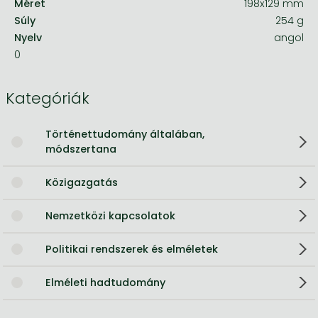
Méret
198x129 mm
Súly
254 g
Nyelv
angol
0
Kategóriák
Történettudomány általában,
módszertana
Közigazgatás
Nemzetközi kapcsolatok
Politikai rendszerek és elméletek
Elméleti hadtudomány