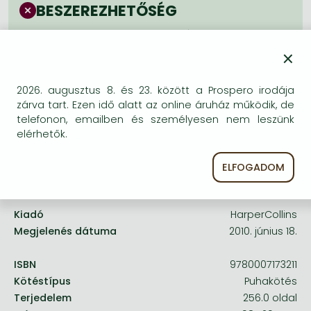
Frieren manga
BESZEREZHETŐSÉG
Bleach manga
Bizonytalan a beszerezhetőség. Érdemes még
egyszer keresni szerzővel és címmel. Ha nem talál
×
One-Punch Man manga
másik, kapható kiadást, forduljon
ügyfélszolgálatunkhoz!
2026. augusztus 8. és 23. között a Prospero irodája
zárva tart. Ezen idő alatt az online áruház működik, de
telefonon, emailben és személyesen nem leszünk
elérhetők.
ELFOGADOM
A termék adatai:
Kiadó
HarperCollins
Megjelenés dátuma
2010. június 18.
ISBN
9780007173211
Kötéstípus
Puhakötés
Terjedelem
256.0 oldal