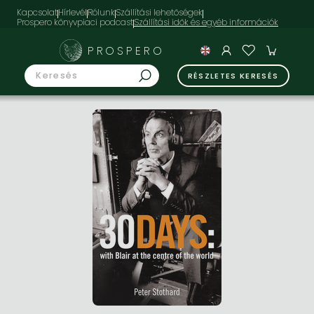
Kapcsolat
Hírlevél
Rólunk
Szállítási lehetőségek
Prospero könyvpiaci podcast
PROSPERO
RÉSZLETES KERESÉS