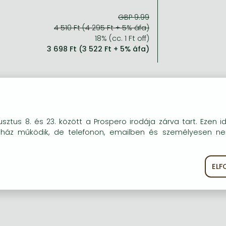
GBP 9.99
4 510 Ft (4 295 Ft + 5% áfa)
18% (cc. 1 Ft off)
3 698 Ft (3 522 Ft + 5% áfa)
okie-kat (sütiket) használunk, melyek célja, hogy teljesebb kö
sztus 8. és 23. között a Prospero irodája zárva tart. Ezen i
óink részére.
uház működik, de telefonon, emailben és személyesen n
EL
ékoztató
Süti szabályzat