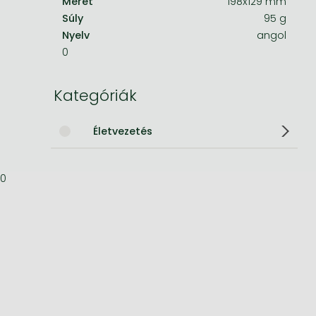
Méret
198x129 mm
Súly
95 g
Bleach manga
Nyelv
angol
One-Punch Man manga
0
Kategóriák
Életvezetés
0