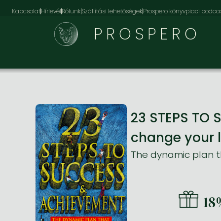
Kapcsolat
Hírlevél
Rólunk
Szállítási lehetőségek
Prospero könyvpiaci podca
PROSPERO
23 STEPS TO 
change your l
The dynamic plan th
18