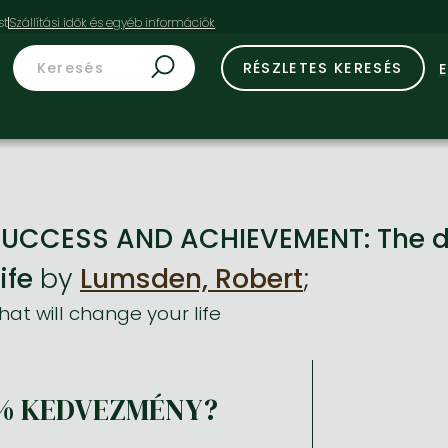
st
RÉSZLETES KERESÉS
SUCCESS AND ACHIEVEMENT: The dy
ife
by
Lumsden, Robert
;
at will change your life
% KEDVEZMÉNY?