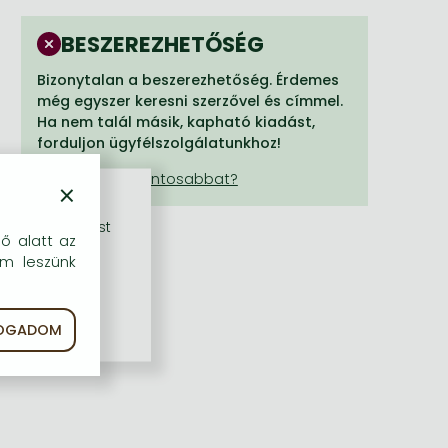
BESZEREZHETŐSÉG
Bizonytalan a beszerezhetőség. Érdemes
még egyszer keresni szerzővel és címmel.
Ha nem talál másik, kapható kiadást,
forduljon ügyfélszolgálatunkhoz!
×
rű szolgáltatást
dő alatt az
em leszünk
FOGADOM