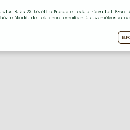
okie-kat (sütiket) használunk, melyek célja, hogy teljesebb kö
sztus 8. és 23. között a Prospero irodája zárva tart. Ezen i
óink részére.
uház működik, de telefonon, emailben és személyesen n
Regisztráció
Elfelejtett jelszó
EL
ékoztató
Süti szabályzat