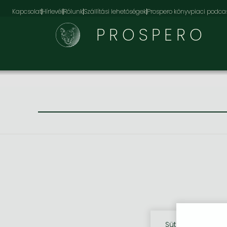
Kapcsolat
Hírlevél
Rólunk
Szállítási lehetőségek
Prospero könyvpiaci podca
PROSPERO
Sütik használata