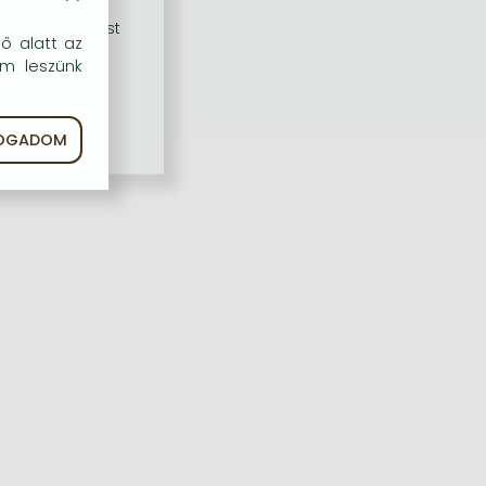
rű szolgáltatást
dő alatt az
em leszünk
FOGADOM