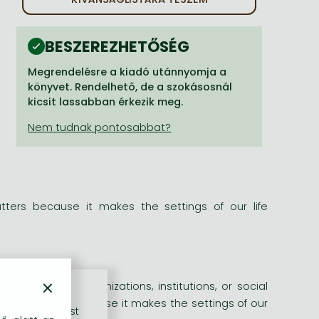
BESZEREZHETŐSÉG
Megrendelésre a kiadó utánnyomja a
könyvet. Rendelhető, de a szokásosnál
kicsit lassabban érkezik meg.
ters because it makes the settings of our life
×
ommunities, organizations, institutions, or social
ture matters because it makes the settings of our
rű szolgáltatást