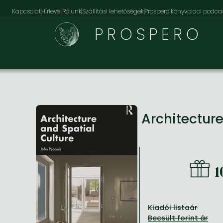
Kapcsolat
Hírlevél
Rólunk
Szállítási lehetőségek
Prospero könyvpiaci podca
PROSPERO
Architectur
Kiadói listaár