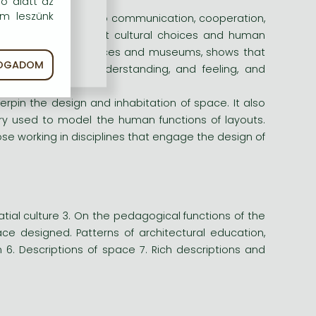
em.
dő alatt az
em leszünk
spatial constraints to communication, cooperation,
reflects independent cultural choices and human
vironments to workplaces and museums, shows that
FOGADOM
 ways of seeing, understanding, and feeling, and
erpin the design and inhabitation of space. It also
ory used to model the human functions of layouts.
hose working in disciplines that engage the design of
spatial culture 3. On the pedagogical functions of the
ce designed. Patterns of architectural education,
n 6. Descriptions of space 7. Rich descriptions and