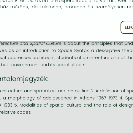
e intelligible, so that we can sustain or creatively transform th
sztus 8. és 23. között a Prospero irodája zárva tart. Ezen i
óink részére.
uház működik, de telefonon, emailben és személyesen n
technological and social innovations allow us to overcome 
 exchange, so the architecture of embodied experience 
ues. The analysis of a wealth of examples, from urban en
EL
ékoztató
Süti szabályzat
lt space functions pedagogically, inducing us to specific
porting distinct patterns of cooperation and life in common.
hitecture and Spatial Culture
is about the principles that und
ves as an introduction to Space Syntax, a descriptive the
s, it addresses architects, students of architecture and all t
 built environment and its social effects.
artalomjegyzék:
Architecture and spatial culture: an outline 2. A definition of 
y: a morphology of adolescence in Athens, 1967–1973 4. Spa
3–1983 5. Modalities of spatial culture and the role of desig
relative codes