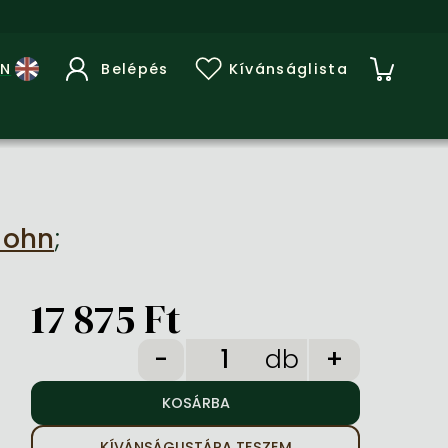
Belépés
Kívánságlista
John
;
17 875 Ft
db
KÍVÁNSÁGLISTÁRA TESZEM