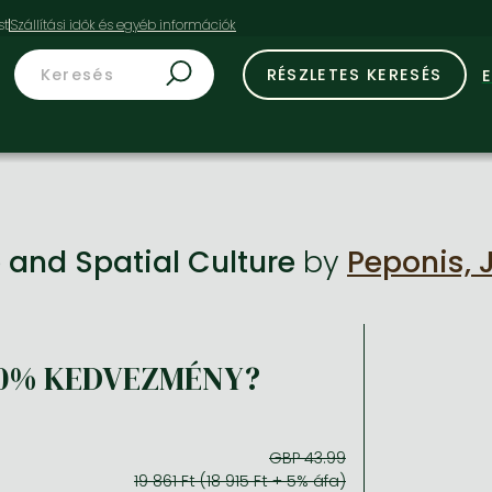
st
RÉSZLETES KERESÉS
e and Spatial Culture
by
Peponis, 
10% KEDVEZMÉNY?
GBP 43.99
19 861 Ft (18 915 Ft + 5% áfa)