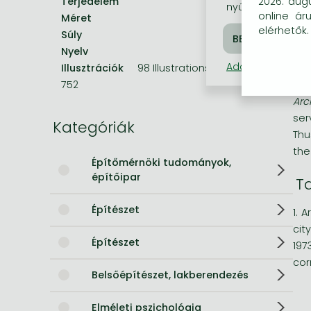
Terjedelem
266 oldal
lif
2026. augu
nyújtsunk látogat
online ár
Méret
246x174 mm
As 
Bleach manga
elérhetők.
Súly
720 g
and
One-Punch Man manga
Nyelv
angol
val
Adatkezelési táj
Illusztrációk
98 Illustrations, black & white
bui
752
sup
Arc
ser
Kategóriák
Thu
the
Építőmérnöki tudományok,
építőipar
T
Építészet
1. 
cit
Építészet
197
cor
Belsőépítészet, lakberendezés
Elméleti pszichológia