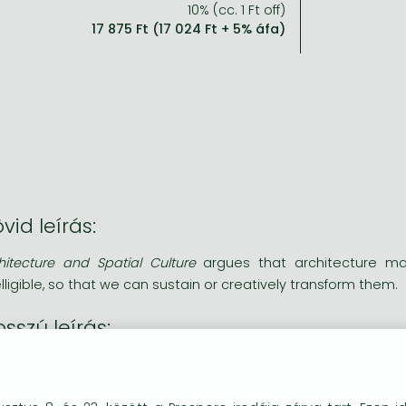
10% (cc. 1 Ft off)
17 875 Ft (17 024 Ft + 5% áfa)
vid leírás:
hitecture and Spatial Culture
argues that architecture mat
elligible, so that we can sustain or creatively transform them.
sszú leírás:
lt space supports our daily habits and our membership of c
mations.
Architecture and Spatial Culture
argues that architec
okie-kat (sütiket) használunk, melyek célja, hogy teljesebb kö