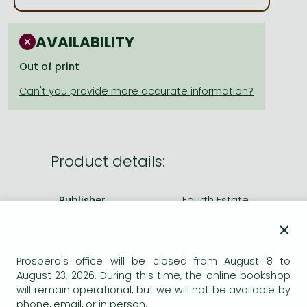
Frieren manga
Bleach manga
AVAILABILITY
One-Punch Man manga
Out of print
Product details:
Publisher
Fourth Estate
Date of Publication
5 February 2009
×
ISBN
9780007302345
Prospero's office will be closed from August 8 to
Binding
Paperback
August 23, 2026. During this time, the online bookshop
No. of pages
229 pages
will remain operational, but we will not be available by
Weight
131 g
phone, email, or in person.