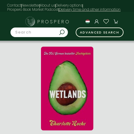
Contact
Newsletter
About us
Delivery options
Prospero Book Market Podcast
PROSPERO
ADVANCED SEARCH