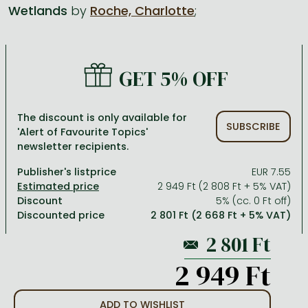
Wetlands
by
Roche, Charlotte
;
All titles in stock
Comics, manga
László Krasznahorkai books
Arts
Computer science
Comics, manga
Crime, detective stories, thriller
Imre Kertész books
Family, childcare, health
Economics, business
GET 5% OFF
Crime, detective stories, thriller
Fantasy
Péter Esterházy books
Language books, dictionaries
Engineering
Fantasy
Literature
Magda Szabó books
Leisure, hobbies and lifestyle
Humanities
The discount is only available for
SUBSCRIBE
'Alert of Favourite Topics'
Romances
Romances
David Szalay books
Spirituality
Medicine, veterinary science, pharmacy
newsletter recipients.
Jujutsu Kaisen manga series
Krisztina Tóth books
Sports, games
Natural sciences
Publisher's listprice
EUR 7.55
One Piece manga
Péter Nádas books
Travel
Reference works, encyclopedias
2 949 Ft (2 808 Ft + 5% VAT)
Discount
5% (cc. 0 Ft off)
Vagabond manga
Bessel van der Kolk books
Religion
Discounted price
2 801 Ft (2 668 Ft + 5% VAT)
Ana Huang books
Dian Fossey books
Social sciences
Game of Thrones books
Textbooks
2 949 Ft
Stephen King books
Richard Dawkins books
ADD TO WISHLIST