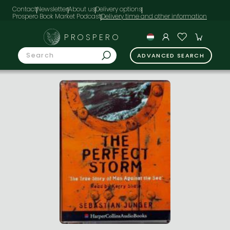
Contact
Newsletter
About us
Delivery options
Prospero Book Market Podcast
PROSPERO
ADVANCED SEARCH