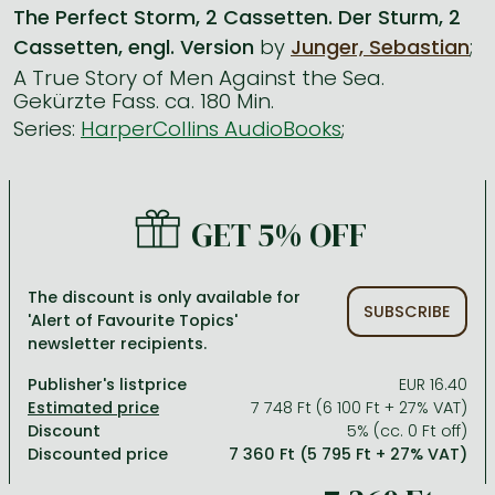
The Perfect Storm, 2 Cassetten. Der Sturm, 2
Cassetten, engl. Version
by
Junger, Sebastian
;
All titles in stock
Comics, manga
László Krasznahorkai books
Arts
Computer science
A True Story of Men Against the Sea.
Comics, manga
Crime, detective stories, thriller
Imre Kertész books
Family, childcare, health
Economics, business
Gekürzte Fass. ca. 180 Min.
Series:
HarperCollins AudioBooks
;
Crime, detective stories, thriller
Fantasy
Péter Esterházy books
Language books, dictionaries
Engineering
Fantasy
Literature
Magda Szabó books
Leisure, hobbies and lifestyle
Humanities
Romances
Romances
David Szalay books
Spirituality
Medicine, veterinary science, pharmacy
GET 5% OFF
Jujutsu Kaisen manga series
Krisztina Tóth books
Sports, games
Natural sciences
One Piece manga
Péter Nádas books
Travel
Reference works, encyclopedias
The discount is only available for
SUBSCRIBE
'Alert of Favourite Topics'
Vagabond manga
Bessel van der Kolk books
Religion
newsletter recipients.
Ana Huang books
Dian Fossey books
Social sciences
Publisher's listprice
EUR 16.40
7 748 Ft (6 100 Ft + 27% VAT)
Game of Thrones books
Textbooks
Discount
5% (cc. 0 Ft off)
Discounted price
7 360 Ft (5 795 Ft + 27% VAT)
Stephen King books
Richard Dawkins books