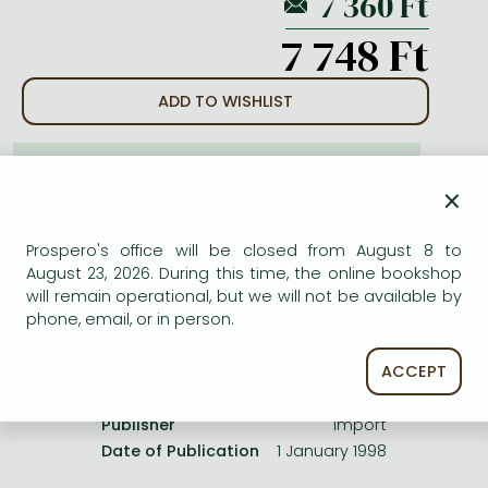
Frieren manga
7 748 Ft
Bleach manga
One-Punch Man manga
ADD TO WISHLIST
AVAILABILITY
×
Out of print
Prospero's office will be closed from August 8 to
August 23, 2026. During this time, the online bookshop
will remain operational, but we will not be available by
phone, email, or in person.
Product details:
ACCEPT
Publisher
Import
Date of Publication
1 January 1998