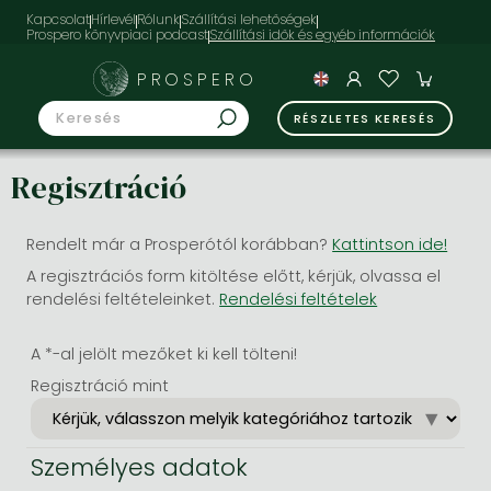
Kapcsolat
Hírlevél
Rólunk
Szállítási lehetőségek
Prospero könyvpiaci podcast
PROSPERO
RÉSZLETES KERESÉS
Regisztráció
Rendelt már a Prosperótól korábban?
Kattintson ide!
A regisztrációs form kitöltése előtt, kérjük, olvassa el
rendelési feltételeinket.
Rendelési feltételek
A *-al jelölt mezőket ki kell tölteni!
Regisztráció mint
Személyes adatok