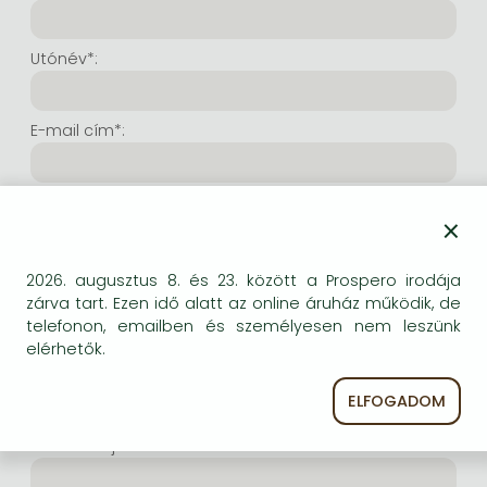
Frieren manga
Bleach manga
Utónév*:
One-Punch Man manga
E-mail cím*:
E-mail cím még egyszer*:
×
Internetes felhasználónév*:
2026. augusztus 8. és 23. között a Prospero irodája
zárva tart. Ezen idő alatt az online áruház működik, de
telefonon, emailben és személyesen nem leszünk
(Tetszés szerinti karaktersor, amelyet a jövőben a
elérhetők.
bejelentkezésre kíván használni. Legalább 6 karakter.
Lehet benne betű és szám is. Fontos, hogy ezt
ELFOGADOM
jegyezze meg!)
Intenetes jelszó*: