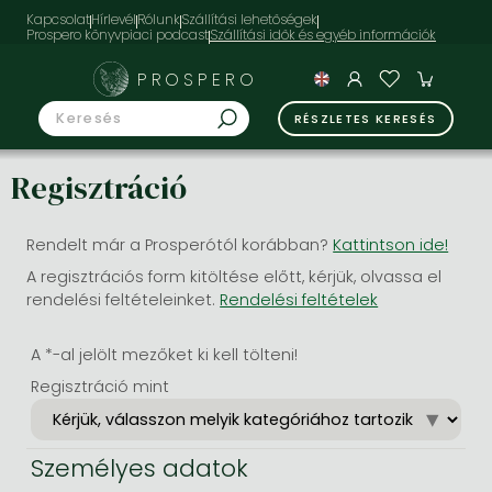
Kapcsolat
Hírlevél
Rólunk
Szállítási lehetőségek
Prospero könyvpiaci podcast
PROSPERO
RÉSZLETES KERESÉS
Regisztráció
Rendelt már a Prosperótól korábban?
Kattintson ide!
A regisztrációs form kitöltése előtt, kérjük, olvassa el
rendelési feltételeinket.
Rendelési feltételek
A *-al jelölt mezőket ki kell tölteni!
Regisztráció mint
Személyes adatok