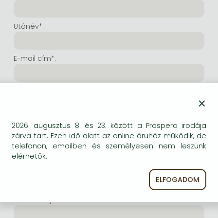
Frieren manga
Bleach manga
Utónév*:
One-Punch Man manga
E-mail cím*:
E-mail cím még egyszer*:
×
Internetes felhasználónév*:
2026. augusztus 8. és 23. között a Prospero irodája
zárva tart. Ezen idő alatt az online áruház működik, de
telefonon, emailben és személyesen nem leszünk
(Tetszés szerinti karaktersor, amelyet a jövőben a
elérhetők.
bejelentkezésre kíván használni. Legalább 6 karakter.
Lehet benne betű és szám is. Fontos, hogy ezt
ELFOGADOM
jegyezze meg!)
Intenetes jelszó*: