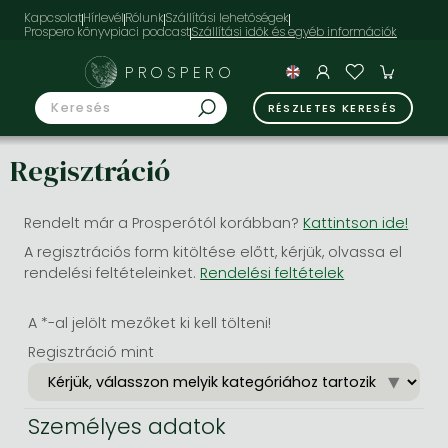
Kapcsolat
Hírlevél
Rólunk
Szállítási lehetőségek
Prospero könyvpiaci podcast
PROSPERO
RÉSZLETES KERESÉS
Regisztráció
Rendelt már a Prosperótól korábban?
Kattintson ide!
A regisztrációs form kitöltése előtt, kérjük, olvassa el
rendelési feltételeinket.
Rendelési feltételek
A *-al jelölt mezőket ki kell tölteni!
Regisztráció mint
Személyes adatok