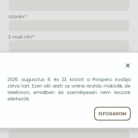
Frieren manga
Bleach manga
Utónév*:
One-Punch Man manga
E-mail cím*:
E-mail cím még egyszer*:
×
Internetes felhasználónév*:
2026. augusztus 8. és 23. között a Prospero irodája
zárva tart. Ezen idő alatt az online áruház működik, de
telefonon, emailben és személyesen nem leszünk
(Tetszés szerinti karaktersor, amelyet a jövőben a
elérhetők.
bejelentkezésre kíván használni. Legalább 6 karakter.
Lehet benne betű és szám is. Fontos, hogy ezt
ELFOGADOM
jegyezze meg!)
Intenetes jelszó*: