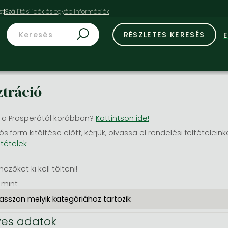
st
RÉSZLETES KERESÉS
ztráció
 a Prosperótól korábban?
Kattintson ide!
ós form kitöltése előtt, kérjük, olvassa el rendelési feltételeink
ltételek
mezőket ki kell tölteni!
 mint
es adatok