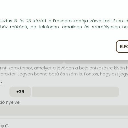
elhasználónév*:
okie-kat (sütiket) használunk, melyek célja, hogy teljesebb kö
sztus 8. és 23. között a Prospero irodája zárva tart. Ezen i
rinti karaktersor, amelyet a
óink részére.
uház működik, de telefonon, emailben és személyesen n
jelentkezésre kíván használni.
karakter. Lehet benne betű és
tos, hogy ezt jegyezze meg!)
EL
ékoztató
Süti szabályzat
szó*:
Jelszó még egyszer*:
rinti karaktersor, amelyet a jövőben a bejelentkezésre kíván h
karakter. Legyen benne betű és szám is. Fontos, hogy ezt jeg
*:
ó nyelve:
dja*: