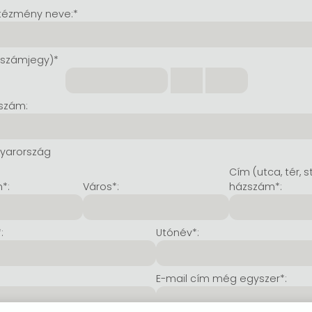
tézmény neve:*
 számjegy)*
szám:
yarország
Cím (utca, tér, s
*:
Város*:
házszám*:
:
Utónév*:
E-mail cím még egyszer*: