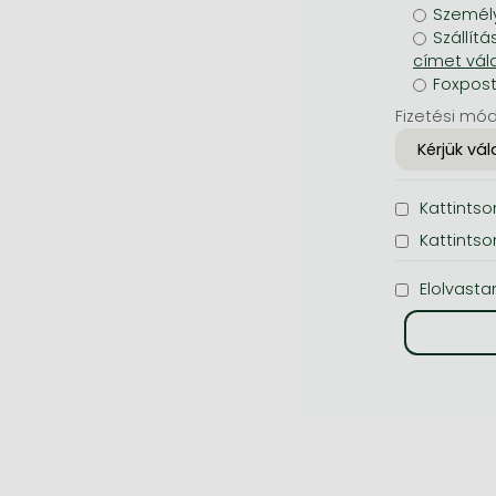
Személy
Szállítá
Foxpos
Fizetési mód
Kattintson
Kattintso
Elolvasta