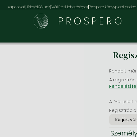
Kapcsolat
Hírlevél
Rólunk
Szállítási lehetőségek
Prospero könyvpiaci podca
PROSPERO
Regis
Rendelt már
A regisztráci
Rendelési fe
A *-al jelölt 
Regisztráció
Személy