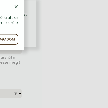
×
rű szolgáltatást
dő alatt az
em leszünk
FOGADOM
asználni.
yezze meg!)