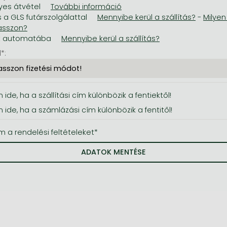
es átvétel
s a GLS futárszolgálattal
-
t automatába
*:
 ide, ha a szállítási cím különbözik a fentiektől!
n ide, ha a számlázási cím különbözik a fentitől!
m a rendelési feltételeket*