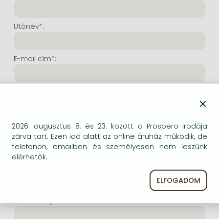
Frieren manga
Bleach manga
Utónév*:
One-Punch Man manga
E-mail cím*:
E-mail cím még egyszer*:
×
Internetes felhasználónév*:
2026. augusztus 8. és 23. között a Prospero irodája
zárva tart. Ezen idő alatt az online áruház működik, de
telefonon, emailben és személyesen nem leszünk
(Tetszés szerinti karaktersor, amelyet a jövőben a
elérhetők.
bejelentkezésre kíván használni. Legalább 6 karakter.
Lehet benne betű és szám is. Fontos, hogy ezt
ELFOGADOM
jegyezze meg!)
Intenetes jelszó*: