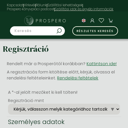
Kapcsolat
Hírlevél
Rólunk
Szállítási lehetőségek
Prospero könyvpiaci podcast
PROSPERO
RÉSZLETES KERESÉS
Regisztráció
Rendelt már a Prosperótól korábban?
Kattintson ide!
A regisztrációs form kitöltése előtt, kérjük, olvassa el
rendelési feltételeinket.
Rendelési feltételek
A *-al jelölt mezőket ki kell tölteni!
Regisztráció mint
Személyes adatok