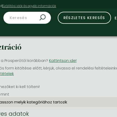
st
RÉSZLETES KERESÉS
ztráció
 a Prosperótól korábban?
Kattintson ide!
ós form kitöltése előtt, kérjük, olvassa el rendelési feltételeink
ltételek
mezőket ki kell tölteni!
 mint
es adatok