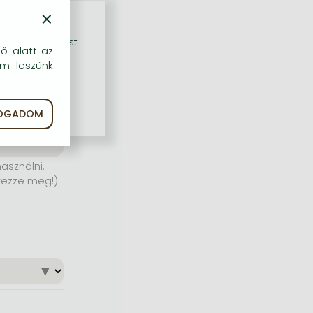
×
rű szolgáltatást
dő alatt az
em leszünk
FOGADOM
asználni.
yezze meg!)