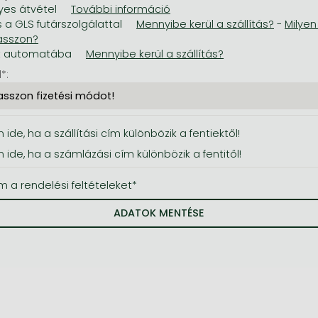
es átvétel
s a GLS futárszolgálattal
-
t automatába
*:
 ide, ha a szállítási cím különbözik a fentiektől!
n ide, ha a számlázási cím különbözik a fentitől!
m a rendelési feltételeket*