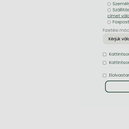
Személy
Szállítá
Foxpos
Fizetési mód
Kattintson
Kattintso
Elolvasta