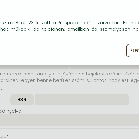
elhasználónév*:
okie-kat (sütiket) használunk, melyek célja, hogy teljesebb kö
sztus 8. és 23. között a Prospero irodája zárva tart. Ezen i
rinti karaktersor, amelyet a
óink részére.
uház működik, de telefonon, emailben és személyesen n
jelentkezésre kíván használni.
karakter. Lehet benne betű és
tos, hogy ezt jegyezze meg!)
EL
ékoztató
Süti szabályzat
szó*:
Jelszó még egyszer*:
rinti karaktersor, amelyet a jövőben a bejelentkezésre kíván h
karakter. Legyen benne betű és szám is. Fontos, hogy ezt jeg
*:
ó nyelve:
dja*: