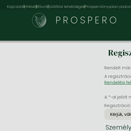
Kapcsolat
Hírlevél
Rólunk
Szállítási lehetőségek
Prospero könyvpiaci podca
PROSPERO
Regis
Rendelt már
A regisztráci
Rendelési fe
A *-al jelölt 
Regisztráció
Személy