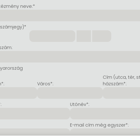
tézmény neve:*
 számjegy)*
szám:
yarország
Cím (utca, tér, s
*:
Város*:
házszám*:
:
Utónév*:
E-mail cím még egyszer*: