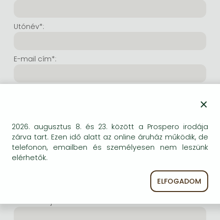
Frieren manga
Bleach manga
Utónév*:
One-Punch Man manga
E-mail cím*:
E-mail cím még egyszer*:
×
Internetes felhasználónév*:
2026. augusztus 8. és 23. között a Prospero irodája
zárva tart. Ezen idő alatt az online áruház működik, de
telefonon, emailben és személyesen nem leszünk
(Tetszés szerinti karaktersor, amelyet a jövőben a
elérhetők.
bejelentkezésre kíván használni. Legalább 6 karakter.
Lehet benne betű és szám is. Fontos, hogy ezt
ELFOGADOM
jegyezze meg!)
Intenetes jelszó*: