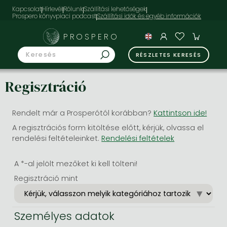
Kapcsolat
Hírlevél
Rólunk
Szállítási lehetőségek
Prospero könyvpiaci podcast
PROSPERO
RÉSZLETES KERESÉS
Regisztráció
Rendelt már a Prosperótól korábban?
Kattintson ide!
A regisztrációs form kitöltése előtt, kérjük, olvassa el
rendelési feltételeinket.
Rendelési feltételek
A *-al jelölt mezőket ki kell tölteni!
Regisztráció mint
Személyes adatok