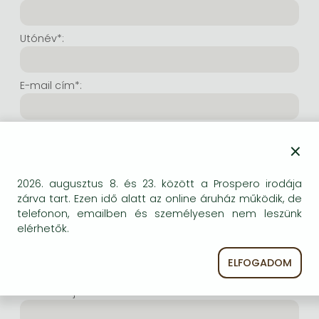
Frieren manga
Bleach manga
Utónév*:
One-Punch Man manga
E-mail cím*:
E-mail cím még egyszer*:
×
Internetes felhasználónév*:
2026. augusztus 8. és 23. között a Prospero irodája
zárva tart. Ezen idő alatt az online áruház működik, de
telefonon, emailben és személyesen nem leszünk
(Tetszés szerinti karaktersor, amelyet a jövőben a
elérhetők.
bejelentkezésre kíván használni. Legalább 6 karakter.
Lehet benne betű és szám is. Fontos, hogy ezt
ELFOGADOM
jegyezze meg!)
Intenetes jelszó*: