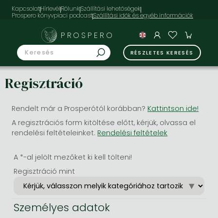
Kapcsolat
Hírlevél
Rólunk
Szállítási lehetőségek
Prospero könyvpiaci podcast
PROSPERO
RÉSZLETES KERESÉS
Regisztráció
Rendelt már a Prosperótól korábban?
Kattintson ide!
A regisztrációs form kitöltése előtt, kérjük, olvassa el
rendelési feltételeinket.
Rendelési feltételek
A *-al jelölt mezőket ki kell tölteni!
Regisztráció mint
Személyes adatok