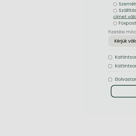
Személy
Szállítá
Foxpos
Fizetési mód
Kattintson
Kattintso
Elolvasta