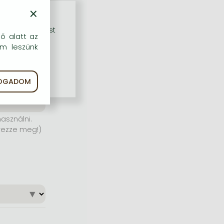
×
rű szolgáltatást
dő alatt az
em leszünk
FOGADOM
asználni.
yezze meg!)