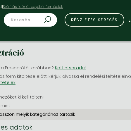
st
RÉSZLETES KERESÉS
ztráció
 a Prosperótól korábban?
Kattintson ide!
ós form kitöltése előtt, kérjük, olvassa el rendelési feltételeink
ltételek
mezőket ki kell tölteni!
 mint
es adatok