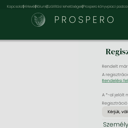
Kapcsolat
Hírlevél
Rólunk
Szállítási lehetőségek
Prospero könyvpiaci podca
PROSPERO
Regis
Rendelt már
A regisztráci
Rendelési fe
A *-al jelölt 
Regisztráció
Személy