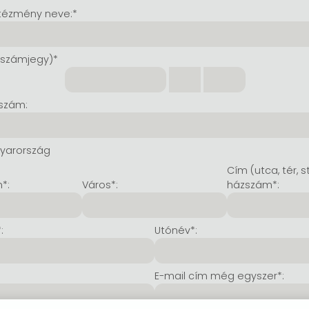
tézmény neve:*
 számjegy)*
szám:
yarország
Cím (utca, tér, s
*:
Város*:
házszám*:
:
Utónév*:
E-mail cím még egyszer*: