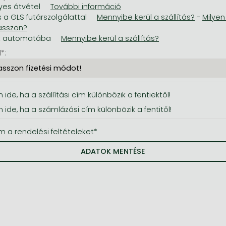
es átvétel
s a GLS futárszolgálattal
-
t automatába
*:
 ide, ha a szállítási cím különbözik a fentiektől!
n ide, ha a számlázási cím különbözik a fentitől!
m a rendelési feltételeket*