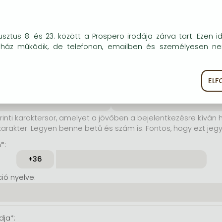
elhasználónév*:
okie-kat (sütiket) használunk, melyek célja, hogy teljesebb kö
sztus 8. és 23. között a Prospero irodája zárva tart. Ezen i
rinti karaktersor, amelyet a
óink részére.
uház működik, de telefonon, emailben és személyesen n
jelentkezésre kíván használni.
karakter. Lehet benne betű és
tos, hogy ezt jegyezze meg!)
EL
ékoztató
Süti szabályzat
szó*:
Jelszó még egyszer*:
rinti karaktersor, amelyet a jövőben a bejelentkezésre kíván h
karakter. Legyen benne betű és szám is. Fontos, hogy ezt jeg
*:
ó nyelve:
dja*: