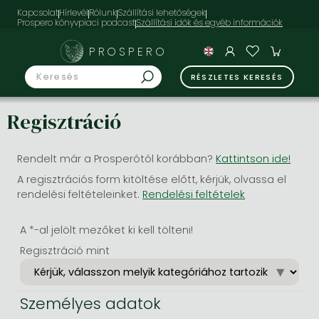
Kapcsolat
Hírlevél
Rólunk
Szállítási lehetőségek
Prospero könyvpiaci podcast
PROSPERO
RÉSZLETES KERESÉS
Regisztráció
Rendelt már a Prosperótól korábban?
Kattintson ide!
A regisztrációs form kitöltése előtt, kérjük, olvassa el
rendelési feltételeinket.
Rendelési feltételek
A *-al jelölt mezőket ki kell tölteni!
Regisztráció mint
Személyes adatok