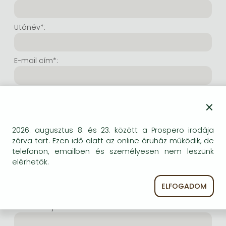
Frieren manga
Bleach manga
Utónév*:
One-Punch Man manga
E-mail cím*:
E-mail cím még egyszer*:
×
Internetes felhasználónév*:
2026. augusztus 8. és 23. között a Prospero irodája
zárva tart. Ezen idő alatt az online áruház működik, de
telefonon, emailben és személyesen nem leszünk
(Tetszés szerinti karaktersor, amelyet a jövőben a
elérhetők.
bejelentkezésre kíván használni. Legalább 6 karakter.
Lehet benne betű és szám is. Fontos, hogy ezt
ELFOGADOM
jegyezze meg!)
Intenetes jelszó*: